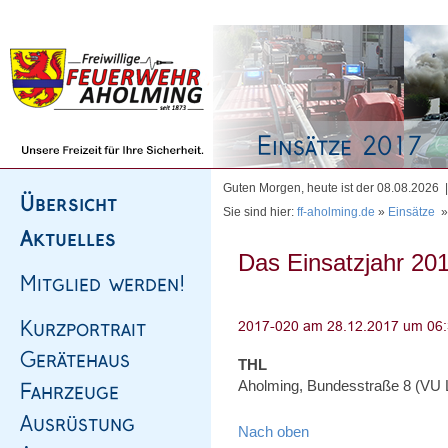
Homepage
|
Sitemap
|
Impressum
|
Kontakt
Guten Morgen, heute ist der 08.08.2026
Sie sind hier:
ff-aholming.de
»
Einsätze
Das Einsatzjahr 201
THL
Aholming, Bundesstraße 8 (VU LK
Nach oben