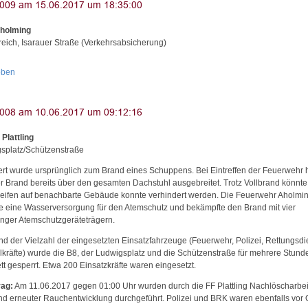
Aholming
reich, Isarauer Straße (Verkehrsabsicherung)
oben
 Plattling
splatz/Schützenstraße
ert wurde ursprünglich zum Brand eines Schuppens. Bei Eintreffen der Feuerwehr 
er Brand bereits über den gesamten Dachstuhl ausgebreitet. Trotz Vollbrand könnte
eifen auf benachbarte Gebäude konnte verhindert werden. Die Feuerwehr Aholmi
lte eine Wasserversorgung für den Atemschutz und bekämpfte den Brand mit vier
nger Atemschutzgeräteträgern.
nd der Vielzahl der eingesetzten Einsatzfahrzeuge (Feuerwehr, Polizei, Rettungsdi
lkräfte) wurde die B8, der Ludwigsplatz und die Schützenstraße für mehrere Stund
tt gesperrt. Etwa 200 Einsatzkräfte waren eingesetzt.
ag:
Am 11.06.2017 gegen 01:00 Uhr wurden durch die FF Plattling Nachlöscharbe
nd erneuter Rauchentwicklung durchgeführt. Polizei und BRK waren ebenfalls vor O