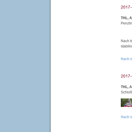
THL, 
Penzli
Nach b
stabil
Nach 
THL, 
Schloß
Nach 