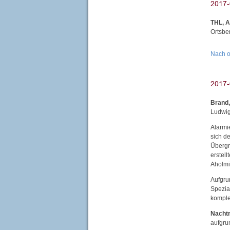
THL, 
Ortsbe
Nach 
Brand,
Ludwig
Alarmi
sich d
Übergr
erstel
Aholmi
Aufgru
Spezia
komple
Nachtr
aufgru