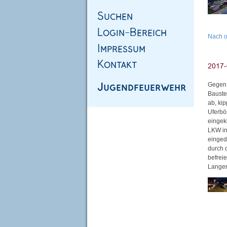
Nach 
Gegen 
Bauste
ab, ki
Uferbö
eingek
LKW in
einged
durch 
befrei
Langen