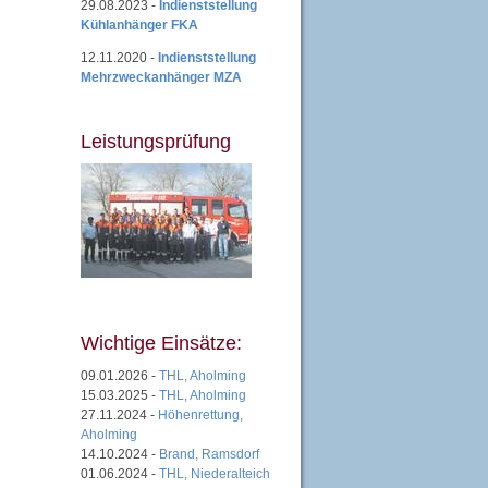
29.08.2023 -
Indienststellung
Kühlanhänger FKA
12.11.2020 -
Indienststellung
Mehrzweckanhänger MZA
Leistungsprüfung
Wichtige Einsätze:
09.01.2026 -
THL, Aholming
15.03.2025 -
THL, Aholming
27.11.2024 -
Höhenrettung,
Aholming
14.10.2024 -
Brand, Ramsdorf
01.06.2024 -
THL, Niederalteich