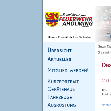
Homepage
|
Sitemap
|
Impressum
|
Kontakt
Guten Tag
Sie sind h
Das
THL
Aholmi
Nach 