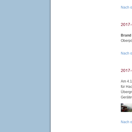
Nach 
Brand
Oberpö
Nach 
Am 4.1
für Ha
Übergr
Geräte
Nach 