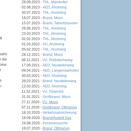
29.09.2023 -
THL, Mainkofen
02.08.2023 -
AED, Aholming
30.07.2023 -
THL, Aholming
18.07.2023 -
Brand, Moos
15.07.2023 -
Brand, Tabertshausen
29.06.2023 -
THL, Aholming
23.03.2023 -
THL, Aholming
02.02.2023 -
THL, Aholming
01.03.2022 -
VU, Aholming
05.02.2022 -
THL, Aholming
rbahn
28.12.2021 -
Brand, Moos
n die
06.11.2021 -
VU, Probstschwaig
bine
17.09.2021 -
AED, Neutiefenweg
r
09.04.2021 -
AED, Langenisarhofen
30.03.2021 -
AED, Aholming
s
29.03.2021 -
Brand, Neutiefenweg
u
12.03.2021 -
AED, Aholming
11.02.2021 -
VU, Gilsenöd
31.01.2021 -
Großbrand, Moos
27.11.2020 -
VU, Moos
07.11.2020 -
Großbrand, Ottmaring
18.10.2020 -
Verkehrsabsicherung
18.09.2020 -
Brand/Austritt Gas
24.08.2020 -
Personensuche
18.07.2020 -
Brand, Ottmaring