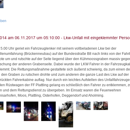
oben
5.00 Uhr geriet ein Fahrzeuglenker mit seinem vollbeladenen Lkw bei der
llenumfahrung (Brückenneubau) auf der Bundesstraße B8 nach links von der Fah
ppte um und rutschte auf der Seite liegend über den Kühmoossgraben massiv gege
schung der anderen Grabenseite. Dabei wurde der LKW Fahrer in der Fahrzeugka
lemmt. Die Rettungsmaßnahme gestaltete sich äußerst schwierig, da zum einen de
 den Graben zu rutschen drohte und zum anderen die ganze Last des Lkw auf der
rückten Fahrerkabine auflag. Nur durch ein leichtes Aufstellen des Unfallfahrzeuge
den Rüstwagen der FF Plattling gelang es schließlich den Fahrer zu entklemmen, z
en und dem Rettungsdienst zu übergeben. Im Einsatz waren die Feuerwehren
isarhofen, Moos, Plattling, Osterhofen, Deggendorf und Aholming.