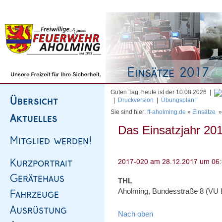
Homepage
|
Sitemap
|
Impressum
|
Kontakt
Guten Tag, heute ist der 10.08.2026 |
|
Druckversion
|
Übungsplan!
Sie sind hier:
ff-aholming.de
»
Einsätze
Das Einsatzjahr 201
THL
Aholming, Bundesstraße 8 (VU LK
Nach oben