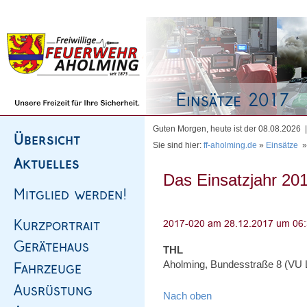
Homepage
|
Sitemap
|
Impressum
|
Kontakt
Guten Morgen, heute ist der 08.08.2026
Sie sind hier:
ff-aholming.de
»
Einsätze
Das Einsatzjahr 201
THL
Aholming, Bundesstraße 8 (VU LK
Nach oben