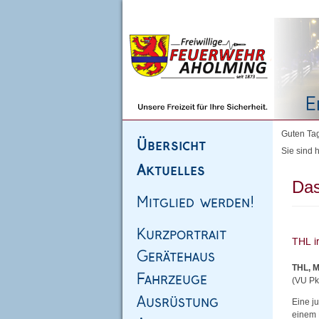
Homepage
|
Sitemap
|
Impressum
|
Kontakt
Guten Tag
Sie sind h
Das
THL, M
(VU Pk
Eine j
einem