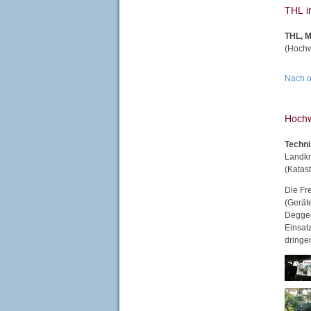
THL, 
(Hochw
Nach 
Techni
Landkr
(Katas
Die Fr
(Geräte
Deggen
Einsat
dringe