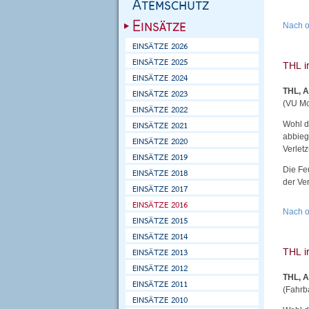
Nach 
THL, A
(VU Mo
Wohl d
abbieg
Verlet
Die Fe
der Ver
Nach 
THL, A
(Fahrb