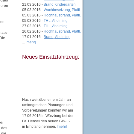
Kraut
21.03.2016 -
Brand Kindergarten
reren
05.03.2016 -
Wachbesetzung, Plattl.
05.03.2016 -
Hochhausbrand, Plattl.
05.03.2016 -
THL, Aholming
gen
27.02.2016 -
THL, Aholming
26.02.2016 -
Hochhausbrand, Plattl.
hatte
17.01.2016 -
Brand, Aholming
 Die
...
[mehr]
Neues Einsatzfahrzeug:
Nach weit über einem Jahr an
umfangreichen Planungen und
Vorbereitungen konnten wir am
17.06.2015 in Würzburg bei der
Fa. Hensel den neuen GW-L2
ir
in Empfang nehmen.
[mehr]
g des
 die