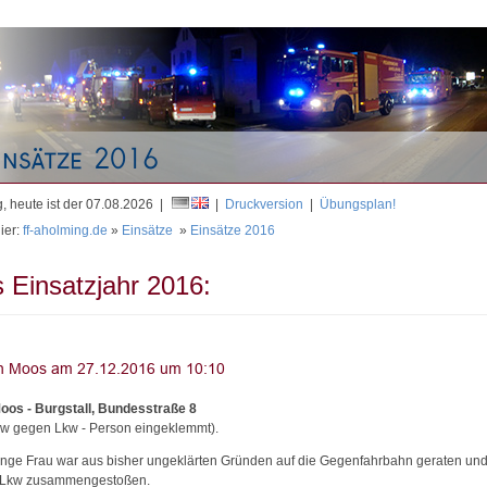
Mit
, heute ist der 07.08.2026 |
|
Druckversion
|
Übungsplan!
ier:
ff-aholming.de
»
Einsätze
»
Einsätze 2016
 Einsatzjahr 2016:
oos - Burgstall, Bundesstraße 8
w gegen Lkw - Person eingeklemmt).
unge Frau war aus bisher ungeklärten Gründen auf die Gegenfahrbahn geraten und
 Lkw zusammengestoßen.