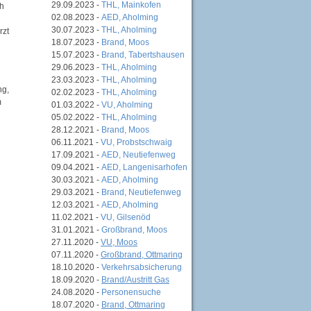
29.09.2023 -
THL, Mainkofen
ch
02.08.2023 -
AED, Aholming
30.07.2023 -
THL, Aholming
rzt
18.07.2023 -
Brand, Moos
15.07.2023 -
Brand, Tabertshausen
29.06.2023 -
THL, Aholming
23.03.2023 -
THL, Aholming
ng,
02.02.2023 -
THL, Aholming
m
01.03.2022 -
VU, Aholming
05.02.2022 -
THL, Aholming
28.12.2021 -
Brand, Moos
06.11.2021 -
VU, Probstschwaig
17.09.2021 -
AED, Neutiefenweg
09.04.2021 -
AED, Langenisarhofen
30.03.2021 -
AED, Aholming
29.03.2021 -
Brand, Neutiefenweg
12.03.2021 -
AED, Aholming
11.02.2021 -
VU, Gilsenöd
31.01.2021 -
Großbrand, Moos
27.11.2020 -
VU, Moos
07.11.2020 -
Großbrand, Ottmaring
18.10.2020 -
Verkehrsabsicherung
18.09.2020 -
Brand/Austritt Gas
24.08.2020 -
Personensuche
18.07.2020 -
Brand, Ottmaring