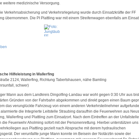
e weitere medizinische Versorgung.
ie Verkehrsabsicherung und Verkehrsrlegelung wurde durch Einsatzkräfte der FF
ng übernommen. Die PI Plattling war mit einem Streifenwagen ebenfalls am Einsatz
oben
sche Hilfeleistung in Wallerfing
straße 2124, Wallerfing, Richtung Tabertshausen, nähe Bamling
hrsunfall, schwer)
nger Mann aus dem Landkreis Dingolfing-Landau war wohl gegen 0:30 Uhr aus bis
ärten Gründen von der Fahrbahn abgekommen und direkt gegen einen Baum gepra
m das verunglückte Fahrzeug von einem anderen Verkehrsteilnehmer aufgefund
alarmierte die Integrierte Leitstelle Straubing daraufhin die Feuerwehren aus Neus
g, Wallerfing und Plattling zum Einsatzort. Nach dem Eintreffen an der Unfallstelle
 die Feuerwehr Aholming sofort mit der Personenrettung. Hierbei unterstützen uns
ehrkollegen aus Plattling gezielt nach Absprache mit derem hydraulischen
gsgerät. Der verunfallte junge Mann konnte im Beisein der Notärztin sowie der