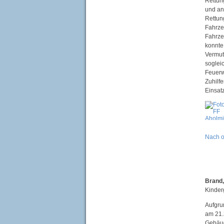
Rettun
und an
Rettun
Fahrze
Fahrze
konnte
Vermut
soglei
Feuerw
Zuhilf
Einsat
Nach 
Brand
Kinder
Aufgru
am 21.
Gebäud