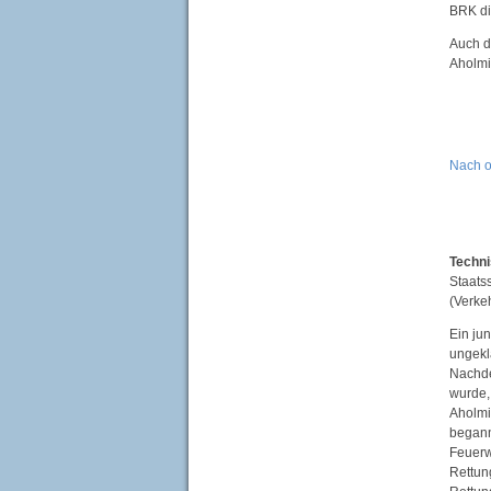
BRK di
Auch d
Aholmi
Nach 
Techni
Staats
(Verke
Ein ju
ungekl
Nachde
wurde, 
Aholmin
begann
Feuerw
Rettun