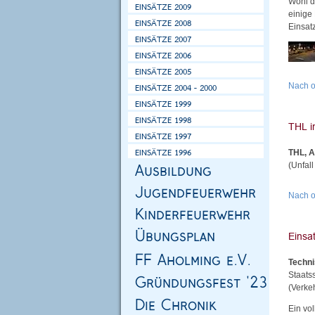
Wohl d
einige
Einsat
Nach 
THL, A
(Unfal
Nach 
Techni
Staats
(Verke
Ein vo