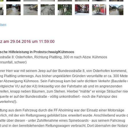
oben
sche Hilfeleistung in Probstschwaig/Kühmoos
straße 8: Osterhofen, Richtung Plattling, 300 m nach Abzw. Kühmoos
hrsunfall, schwer)
terer Herr war mit seinem Jeep auf der Bundessstraße 8, von Osterhofen kommend, 
ng Plattling unterwegs. Aus bisher ungeklärten Gründen verunfallte er ca. 300 Mete
er Abzweigung Kühmoos. Sein Fahrzeug kam bei sehr dichtem Verkehr (Baustelle
eitgleiche VU auf der A3) linksseitig von der Fahrbahn ab und im angrenzenden
reifen, knapp neben Bäumen, zum Stehen. Hierbei "mähte" er einige Sträucher nie
uerte er auf der Bundesstraße - völlig unkontrolliert - noch die Fahrspur des
erkehrs(!).
ttung aus dem Fahrzeug durch die FF Aholming war der Einsatz einer Motorsäge
erlich, mit der ein Rettungsweg gebildet bzw. erweitert wurde. Anschließend wurde 
allte über diesen - unter Zuhilfenahme eines Spineboards - aus seinem Fahrzeug
et und in den bereitstehenden Rettungswagen verbracht. Dort übernahm der Notarz