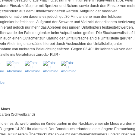
gswagenbesatzung aus Plattling, zusammen mit unserem Feuerwehrarzt Dr. Peter 
derer Einsatzkräfte, nur mit Spreizer und Schere sowie durch den Einsatz von meh
gszylindern aus dem Unfallwrack befreit werden. Aufgrund der massiven
ugdeformationen dauerte es jedoch gut 30 Minuten, ehe man den leblosen
uglenker befreit hatte. Aufgrund der Schwere und Vielzahl der erlittenen Verletzun
 hierauf jedoch nur mehr das Ableben des jungen Unfallopfers festgestellt werden.
lich wurde der Fahrzeuglenker beim Aufprall sofort getötet. Die Staatsanwaltschaft 
ch auch einen Gutachter zur Klärung der Unfallursache an die Unfallstelle gerufen.
ehr Aholming unterstützte hierbei durch Ausleuchten der Unfallstelle, unter
enahme von mehreren Beleuchtungssätzen. Gegen 03:40 Uhr kehrten wir von der
zstelle ins Gerätehaus zurück.
- R.I.P. -
oben
, Moos
garten (Schwelbrand)
nd eines Schwelbrandes im Kindergarten in der Nachbargemeinde Moos wurden w
3. gegen 14.30 Uhr alarmiert. Der Brandrauch erforderte eine längere Entrauchun
es. Mit unserem Überdrucklüfter sowie mit der Wärmebildkamera unterstützten wir