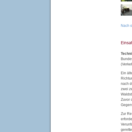
Nach 
Techni
Bundes
(Verke
Ein äl
Richtu
nach d
zwei z
Waldst
Zuvor q
Gegenv
Zur Re
erford
Verunf
gerett