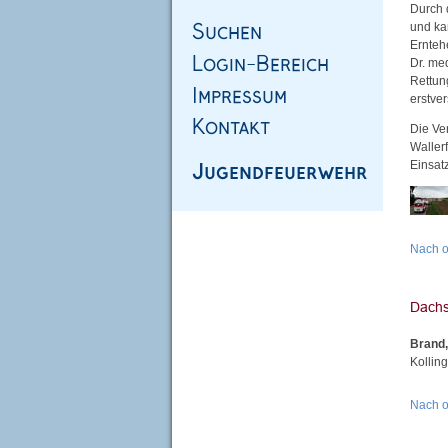
Durch 
und ka
Ernteh
Dr. me
Rettun
erstver
Die Ve
Waller
Einsatz
Nach 
Brand,
Kollin
Nach 