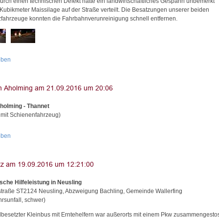
urch einen technischen Defekt hatte ein landwirtschaftliches Gespann unbemerkt
 Kubikmeter Maissilage auf der Straße verteilt. Die Besatzungen unserer beiden
zfahrzeuge konnten die Fahrbahnverunreinigung schnell entfernen.
oben
holming - Thannet
l mit Schienenfahrzeug)
oben
sche Hilfeleistung in Neusling
straße ST2124 Neusling, Abzweigung Bachling, Gemeinde Wallerfing
hrsunfall, schwer)
llbesetzter Kleinbus mit Erntehelfern war außerorts mit einem Pkw zusammengesto