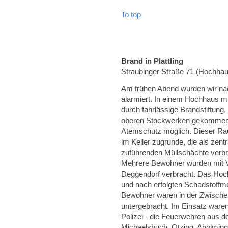
To top
Brand in Plattling
Straubinger Straße 71 (Hochha
Am frühen Abend wurden wir nac
alarmiert. In einem Hochhaus m
durch fahrlässige Brandstiftung
oberen Stockwerken gekommen.
Atemschutz möglich. Dieser Rau
im Keller zugrunde, die als zent
zuführenden Müllschächte verbr
Mehrere Bewohner wurden mit Ve
Deggendorf verbracht. Das Hoch
und nach erfolgten Schadstoffm
Bewohner waren in der Zwischen
untergebracht. Im Einsatz war
Polizei - die Feuerwehren aus de
Michaelsbuch, Otzing, Aholming