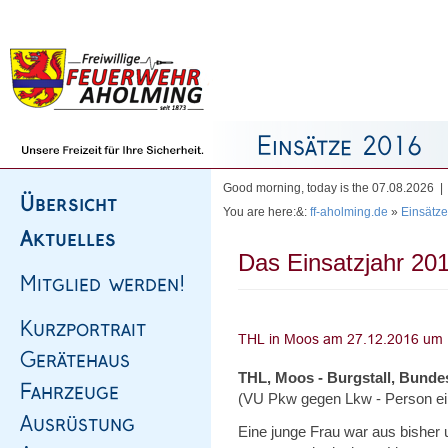
Homepage
|
Sitemap
|
Impressum
|
Kontakt
Good morning, today is the 07.08.2026 
You are here:&:
ff-aholming.de
»
Einsätze
Das Einsatzjahr 201
THL, Moos - Burgstall, Bunde
(VU Pkw gegen Lkw - Person e
Eine junge Frau war aus bisher