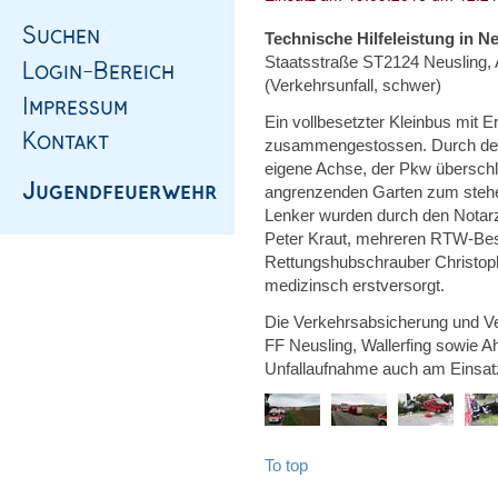
Technische Hilfeleistung in N
Staatsstraße ST2124 Neusling, 
(Verkehrsunfall, schwer)
Ein vollbesetzter Kleinbus mit 
zusammengestossen. Durch den A
eigene Achse, der Pkw übersch
angrenzenden Garten zum stehen
Lenker wurden durch den Notarz
Peter Kraut, mehreren RTW-Bes
Rettungshubschrauber Christop
medizinsch erstversorgt.
Die Verkehrsabsicherung und Ve
FF Neusling, Wallerfing sowie Aho
Unfallaufnahme auch am Einsatz
To top