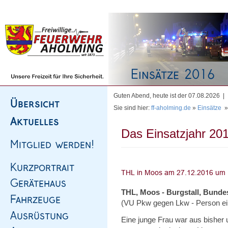
Homepage
|
Sitemap
|
Impressum
|
Kontakt
Guten Abend, heute ist der 07.08.2026 |
Sie sind hier:
ff-aholming.de
»
Einsätze
Das Einsatzjahr 201
THL, Moos - Burgstall, Bunde
(VU Pkw gegen Lkw - Person e
Eine junge Frau war aus bisher