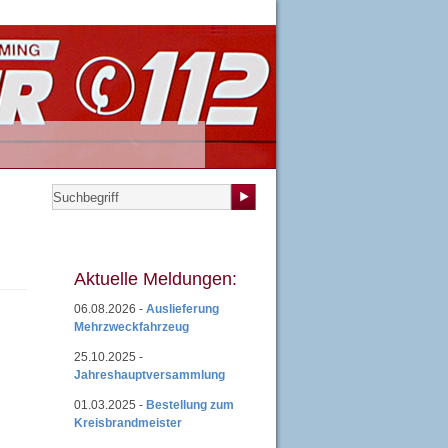
teilungen
|
Übungsplan
|
Mitgliedsantrag
|
Login
Aktuelle Meldungen:
06.08.2026 -
Auslieferung
Mehrzweckfahrzeug
25.10.2025 -
Jahreshauptversammlung
01.03.2025 -
Bestellung zum
Kreisbrandmeister