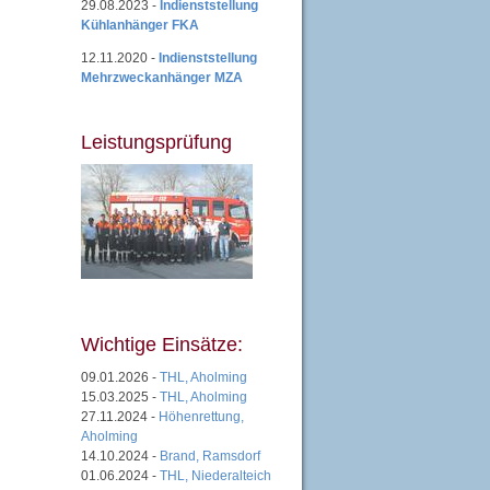
29.08.2023 -
Indienststellung
Kühlanhänger FKA
12.11.2020 -
Indienststellung
Mehrzweckanhänger MZA
Leistungsprüfung
Wichtige Einsätze:
09.01.2026 -
THL, Aholming
15.03.2025 -
THL, Aholming
27.11.2024 -
Höhenrettung,
Aholming
14.10.2024 -
Brand, Ramsdorf
01.06.2024 -
THL, Niederalteich