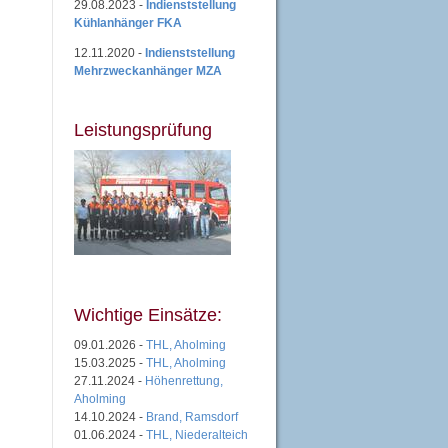
29.08.2023 -
Indienststellung
Kühlanhänger FKA
12.11.2020 -
Indienststellung
Mehrzweckanhänger MZA
Leistungsprüfung
Wichtige Einsätze:
09.01.2026 -
THL, Aholming
15.03.2025 -
THL, Aholming
27.11.2024 -
Höhenrettung,
Aholming
14.10.2024 -
Brand, Ramsdorf
01.06.2024 -
THL, Niederalteich