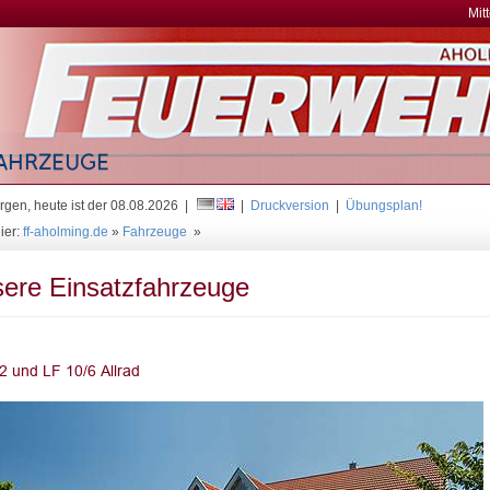
Mit
gen, heute ist der 08.08.2026 |
|
Druckversion
|
Übungsplan!
ier:
ff-aholming.de
»
Fahrzeuge
»
ere Einsatzfahrzeuge