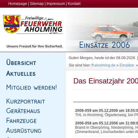
Homepage
|
Sitemap
|
Impressum
|
Kontakt
Guten Morgen, heute ist der 08.08.2026
Sie sind hier:
ff-aholming.de
»
Einsätze
Das Einsatzjahr 200
2006-059 am 05.12.2006 um 18.55:
THL in Aholming, Ölgartenweg, bei Pf
2006-058 am 05.12.2006 um 11:08:
Brand in Oberpöring, Niederpöring,
(Zimmerbrand, Löscharbeiten unter A