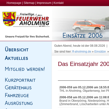
Homepage
|
Sitemap
|
Impressum
|
Kontakt
Guten Abend, heute ist der 08.08.2026 |
Sie sind hier:
ff-aholming.de
»
Einsätze
Das Einsatzjahr 200
2006-059 am 05.12.2006 um 18.55:
THL in Aholming, Ölgartenweg, bei Pf
2006-058 am 05.12.2006 um 11:08:
Brand in Oberpöring, Niederpöring,
(Zimmerbrand, Löscharbeiten unter A