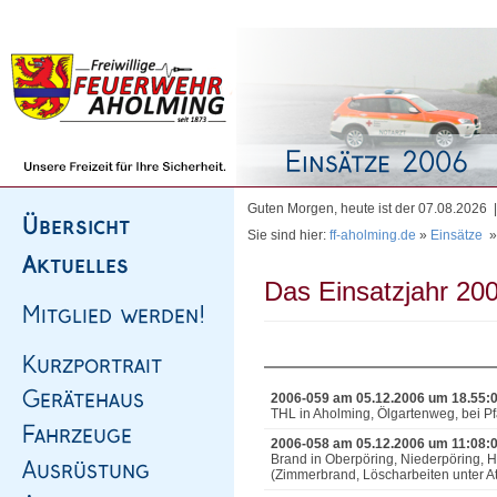
Homepage
|
Sitemap
|
Impressum
|
Kontakt
Guten Morgen, heute ist der 07.08.2026
Sie sind hier:
ff-aholming.de
»
Einsätze
Das Einsatzjahr 200
2006-059 am 05.12.2006 um 18.55:
THL in Aholming, Ölgartenweg, bei Pf
2006-058 am 05.12.2006 um 11:08:
Brand in Oberpöring, Niederpöring,
(Zimmerbrand, Löscharbeiten unter A