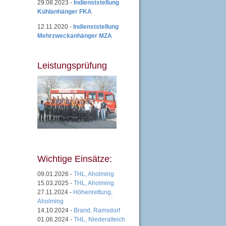
29.08.2023 -
Indienststellung
Kühlanhänger FKA
12.11.2020 -
Indienststellung
Mehrzweckanhänger MZA
Leistungsprüfung
Wichtige Einsätze:
09.01.2026 -
THL, Aholming
15.03.2025 -
THL, Aholming
27.11.2024 -
Höhenrettung,
Aholming
14.10.2024 -
Brand, Ramsdorf
01.06.2024 -
THL, Niederalteich