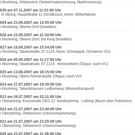
n Aholming, Ortsbereich (Verkehrsabsicherung, Martinsumzug)
030 am 07.11.2007 um 11:51:00 Uhr
 in Otzing, Hauptstraße 11 (Großbrand, ehem. Möbelfabrik)
029 am 23.09.2007 um 12:05:00 Uhr
n Aholming, Oberes Dorf (Insekten)
028 am 22.09.2007 um 11:34:00 Uhr
n Aholming, Oberes Dorf, bei Karg (Insekten)
027 am 16.09.2007 um 15:54:00 Uhr
n Aholming, Staatsstraße ST 2124, Abzw. Schwaigstr. (Schwerer VU)
026 am 05.09.2007 um 11:27:00 Uhr
n Aholming, Staatsstraße ST 2124 - Kreisverkehr (Ölspur, nach VU)
025 am 13.08.2007 um 16:15:00 Uhr
n Aholming, Obere Römerstraße (Ölspur, nach VU)
024 am 27.07.2007 um 18:30:00 Uhr
n Aholming, Tabertshausen Leithenweg (Wassertransport)
023 am 26.07.2007 um 22:11:00 Uhr
n Oberpöring, Kreisstraße DEG 22: Niederpöring - Lailling (Baum über Fahrbahn)
022 am 21.07.2007 um 23:40:00 Uhr
n Oberpöring, Ortsbereich (Überschwemmung)
021 am 21.07.2007 um 23:25:00 Uhr
n Oberpöring, Ortsbereich (Überschwemmung)
020 am 21.07.2007 um 11:36:00 Uhr