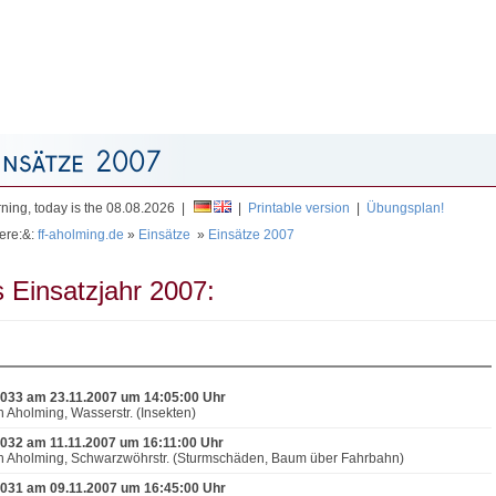
Mit
ing, today is the 08.08.2026 |
|
Printable version
|
Übungsplan!
ere:&:
ff-aholming.de
»
Einsätze
»
Einsätze 2007
 Einsatzjahr 2007:
033 am 23.11.2007 um 14:05:00 Uhr
n Aholming, Wasserstr. (Insekten)
032 am 11.11.2007 um 16:11:00 Uhr
n Aholming, Schwarzwöhrstr. (Sturmschäden, Baum über Fahrbahn)
031 am 09.11.2007 um 16:45:00 Uhr