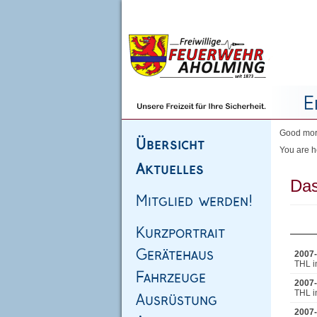
Homepage
|
Sitemap
|
Impressum
|
Kontakt
Good morn
You are h
Das
2007-
THL i
2007-
THL i
2007-