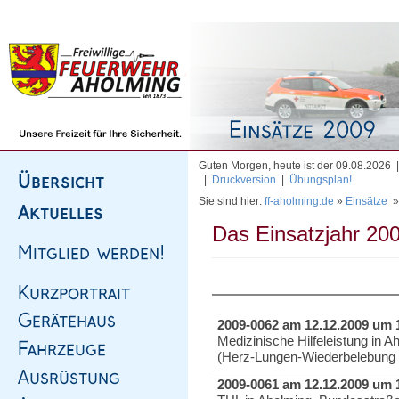
Homepage
|
Sitemap
|
Impressum
|
Kontakt
Guten Morgen, heute ist der 09.08.2026
|
Druckversion
|
Übungsplan!
Sie sind hier:
ff-aholming.de
»
Einsätze
Das Einsatzjahr 200
2009-0062 am 12.12.2009 um 
Medizinische Hilfeleistung in
(Herz-Lungen-Wiederbelebung 
2009-0061 am 12.12.2009 um 