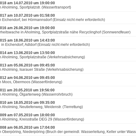
018 am 14.07.2010 um 19:00:00
n Aholming, Sportplatzstr. (Wassertransport)
017 am 10.07.2010 um 01:58:00
n Eichendorf, bei Hörmannsdorf (Einsatz nicht mehr erforderlich)
016 am 26.06.2010 um 19:00:00
rheitswache in Aholming, Sportplatzstraße nähe Recyclinghof (Sonnwendfeuer)
015 am 18.06.2010 um 14:43:00
in Eichendorf, Adldorf (Einsatz nicht mehr erforderlich)
014 am 13.06.2010 um 13:50:00
n Aholming, Sportplatzstraße (Verkehrsabsicherung)
013 am 05.06.2010 um 09:45:00
n Aholming, Isarauer Straße (Verkehrsabsicherung)
012 am 04.06.2010 um 09:45:00
n Moos, Obermoos (Wasserförderung)
011 am 20.05.2010 um 19:56:00
n Aholming, Ölgartenweg (Wasserrohrbruch)
010 am 18.05.2010 um 09:35:00
n Aholming, Neutiefenweg, Weidenstr. (Tierrettung)
009 am 07.05.2010 um 18:00:00
n Aholming, Kreisstraße DEG 29 (Wasserförderung)
008 am 06.05.2010 um 17:04:00
n Oberpöring, Niederpöring (Bruch der gemeindl. Wasserleitung, Keller unter Wass