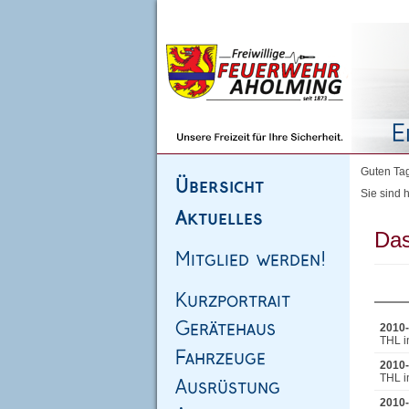
Homepage
|
Sitemap
|
Impressum
|
Kontakt
Guten Tag
Sie sind h
Das
2010-
THL i
2010-
THL i
2010-