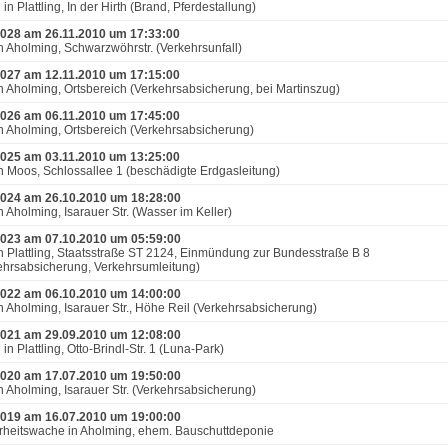
in Plattling, In der Hirth (Brand, Pferdestallung)
028 am 26.11.2010 um 17:33:00
n Aholming, Schwarzwöhrstr. (Verkehrsunfall)
027 am 12.11.2010 um 17:15:00
n Aholming, Ortsbereich (Verkehrsabsicherung, bei Martinszug)
026 am 06.11.2010 um 17:45:00
n Aholming, Ortsbereich (Verkehrsabsicherung)
025 am 03.11.2010 um 13:25:00
n Moos, Schlossallee 1 (beschädigte Erdgasleitung)
024 am 26.10.2010 um 18:28:00
n Aholming, Isarauer Str. (Wasser im Keller)
023 am 07.10.2010 um 05:59:00
n Plattling, Staatsstraße ST 2124, Einmündung zur Bundesstraße B 8
ehrsabsicherung, Verkehrsumleitung)
022 am 06.10.2010 um 14:00:00
n Aholming, Isarauer Str., Höhe Reil (Verkehrsabsicherung)
021 am 29.09.2010 um 12:08:00
in Plattling, Otto-Brindl-Str. 1 (Luna-Park)
020 am 17.07.2010 um 19:50:00
n Aholming, Isarauer Str. (Verkehrsabsicherung)
019 am 16.07.2010 um 19:00:00
rheitswache in Aholming, ehem. Bauschuttdeponie