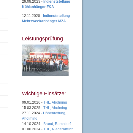
29.08.2023 -
Indienststellung
Kühlanhänger FKA
12.11.2020 -
Indienststellung
Mehrzweckanhänger MZA
Leistungsprüfung
Wichtige Einsätze:
09.01.2026 -
THL, Aholming
15.03.2025 -
THL, Aholming
27.11.2024 -
Höhenrettung,
Aholming
14.10.2024 -
Brand, Ramsdorf
01.06.2024 -
THL, Niederalteich