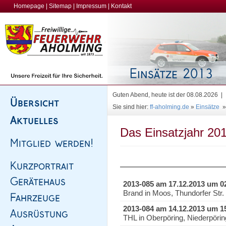
Homepage
|
Sitemap
|
Impressum
|
Kontakt
Guten Abend, heute ist der 08.08.2026 |
Sie sind hier:
ff-aholming.de
»
Einsätze
Das Einsatzjahr 201
2013-085 am 17.12.2013 um 0
Brand in Moos, Thundorfer Str
2013-084 am 14.12.2013 um 1
THL in Oberpöring, Niederpöri