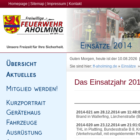
Homepage
|
Sitemap
|
Impressum
|
Kontakt
Guten Morgen, heute ist der 10.08.2026
Sie sind hier:
ff-aholming.de
»
Einsätze
Das Einsatzjahr 201
2014-021 am 28.12.2014 um 11:48:
Brand in Wallerfing, Lärchenstraße 
2014-020 am 23.12.2014 um 21:01:
THL in Plattling, Bundesstraße B 8, 
(Verkehrsunfall, mit eingeklemmter P