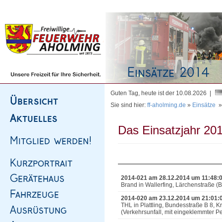
Homepage
|
Sitemap
|
Impressum
|
Kontakt
Guten Tag, heute ist der 10.08.2026 |
Sie sind hier:
ff-aholming.de
»
Einsätze
Das Einsatzjahr 201
2014-021 am 28.12.2014 um 11:48:
Brand in Wallerfing, Lärchenstraße 
2014-020 am 23.12.2014 um 21:01:
THL in Plattling, Bundesstraße B 8, 
(Verkehrsunfall, mit eingeklemmter P