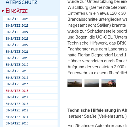
wurde zur Unterstützung bei ei
Wischlburg (Gemeinde Stephansp
Eintreffen um ein etwa 120 x 3
Brandabschnitte untergliedert w
insgesamt acht Ställen) brannte
wurde zur Schadensstelle beorder
und Bogen, die UG-ÖEL (Unterstü
Technische Hilfswerk, das BRK 
Fachberater aus dem Landratsam
hatte Florian Deggendorf Land 1
Hühner verendeten durch Rauch
Aufgrund der verlasteten 2.00
Feuerwehr zu diesem überörtlic
Technische Hilfeleistung in A
Isarauer Straße (Verkehrsunfall)
Ein 26-jähriger Autofahrer aus