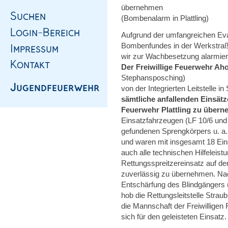
übernehmen
(Bombenalarm in Plattling)
Aufgrund der umfangreichen E
Bombenfundes in der Werkstraße
wir zur Wachbesetzung alarmier
Der Freiwillige Feuerwehr Ah
Stephansposching)
von der Integrierten Leitstelle i
sämtliche anfallenden Einsät
Feuerwehr Plattling zu übern
Einsatzfahrzeugen (LF 10/6 und
gefundenen Sprengkörpers u. a. d
und waren mit insgesamt 18 Eins
auch alle technischen Hilfeleis
Rettungsspreitzereinsatz auf de
zuverlässig zu übernehmen. Nach
Entschärfung des Blindgängers
hob die Rettungsleitstelle Strau
die Mannschaft der Freiwillige
sich für den geleisteten Einsatz.