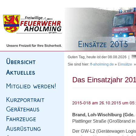
Homepage
|
Sitemap
|
Impressum
|
Kontakt
Guten Tag, heute ist der 08.08.2026 |
Sie sind hier:
ff-aholming.de
»
Einsätze
Das Einsatzjahr 201
Brand, Loh-Wischlburg (Gde.
Plattlinger Straße (Großbrand i
Der GW-L2 (Gerätewagen Logisti