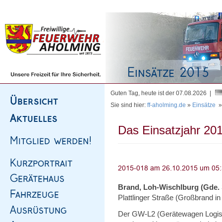
Homepage
|
Sitemap
|
Impressum
|
Kontakt
Guten Tag, heute ist der 07.08.2026 |
Sie sind hier:
ff-aholming.de
»
Einsätze
Das Einsatzjahr 201
Brand, Loh-Wischlburg (Gde.
Plattlinger Straße (Großbrand i
Der GW-L2 (Gerätewagen Logisti