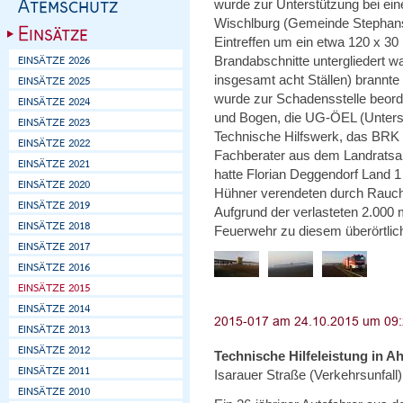
wurde zur Unterstützung bei ei
Wischlburg (Gemeinde Stephansp
Eintreffen um ein etwa 120 x 3
Brandabschnitte untergliedert w
insgesamt acht Ställen) brannte
wurde zur Schadensstelle beorder
und Bogen, die UG-ÖEL (Unterstü
Technische Hilfswerk, das BRK 
Fachberater aus dem Landratsam
hatte Florian Deggendorf Land 1
Hühner verendeten durch Rauch
Aufgrund der verlasteten 2.00
Feuerwehr zu diesem überörtlic
Technische Hilfeleistung in A
Isarauer Straße (Verkehrsunfall)