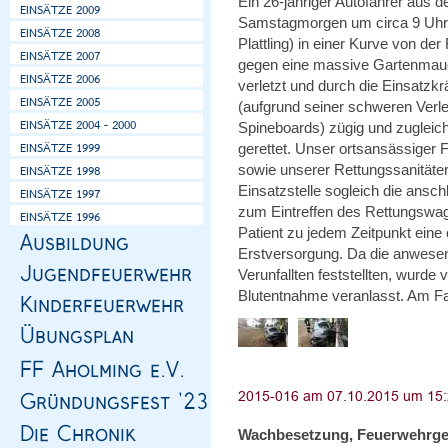
Ein 26-jähriger Autofahrer aus
Samstagmorgen um circa 9 Uhr i
Plattling) in einer Kurve von 
gegen eine massive Gartenmauer
verletzt und durch die Einsatzkr
(aufgrund seiner schweren Verl
Spineboards) zügig und zugleic
gerettet. Unser ortsansässiger 
sowie unserer Rettungssanitäte
Einsatzstelle sogleich die ansc
zum Eintreffen des Rettungswag
Patient zu jedem Zeitpunkt eine
Erstversorgung. Da die anwese
Verunfallten feststellten, wurde
Blutentnahme veranlasst. Am Fa
Wachbesetzung, Feuerwehrge