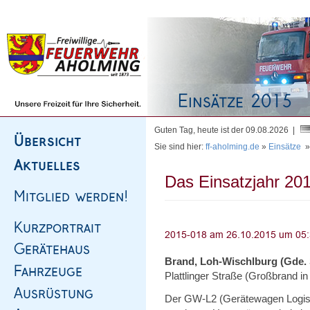
Homepage
|
Sitemap
|
Impressum
|
Kontakt
Guten Tag, heute ist der 09.08.2026 |
Sie sind hier:
ff-aholming.de
»
Einsätze
Das Einsatzjahr 201
Brand, Loh-Wischlburg (Gde.
Plattlinger Straße (Großbrand i
Der GW-L2 (Gerätewagen Logisti