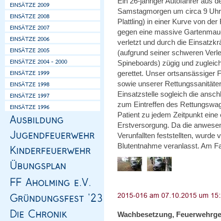
Ein 26-jähriger Autofahrer aus
Samstagmorgen um circa 9 Uhr i
Plattling) in einer Kurve von 
gegen eine massive Gartenmauer
verletzt und durch die Einsatzkr
(aufgrund seiner schweren Verl
Spineboards) zügig und zugleic
gerettet. Unser ortsansässiger 
sowie unserer Rettungssanitäte
Einsatzstelle sogleich die ansc
zum Eintreffen des Rettungswag
Patient zu jedem Zeitpunkt eine
Erstversorgung. Da die anwese
Verunfallten feststellten, wurde
Blutentnahme veranlasst. Am Fa
Wachbesetzung, Feuerwehrge