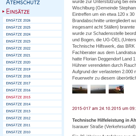
wurde zur Unterstützung bei ei
Wischlburg (Gemeinde Stephansp
Eintreffen um ein etwa 120 x 3
Brandabschnitte untergliedert w
insgesamt acht Ställen) brannte
wurde zur Schadensstelle beorder
und Bogen, die UG-ÖEL (Unterstü
Technische Hilfswerk, das BRK 
Fachberater aus dem Landratsam
hatte Florian Deggendorf Land 1
Hühner verendeten durch Rauch
Aufgrund der verlasteten 2.00
Feuerwehr zu diesem überörtlic
Technische Hilfeleistung in A
Isarauer Straße (Verkehrsunfall)