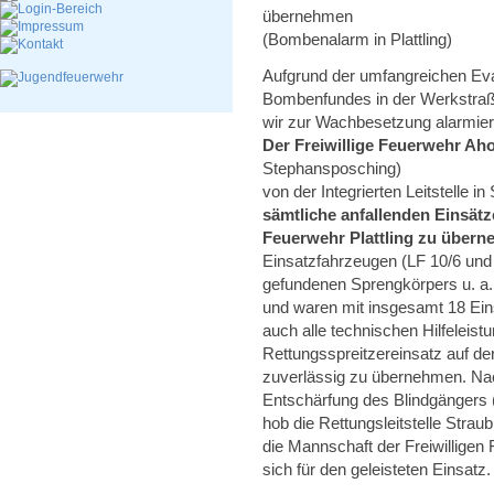
übernehmen
(Bombenalarm in Plattling)
Aufgrund der umfangreichen E
Bombenfundes in der Werkstraße
wir zur Wachbesetzung alarmier
Der Freiwillige Feuerwehr Ah
Stephansposching)
von der Integrierten Leitstelle i
sämtliche anfallenden Einsät
Feuerwehr Plattling zu übern
Einsatzfahrzeugen (LF 10/6 und
gefundenen Sprengkörpers u. a. d
und waren mit insgesamt 18 Eins
auch alle technischen Hilfeleis
Rettungsspreitzereinsatz auf de
zuverlässig zu übernehmen. Nach
Entschärfung des Blindgängers
hob die Rettungsleitstelle Strau
die Mannschaft der Freiwillige
sich für den geleisteten Einsatz.