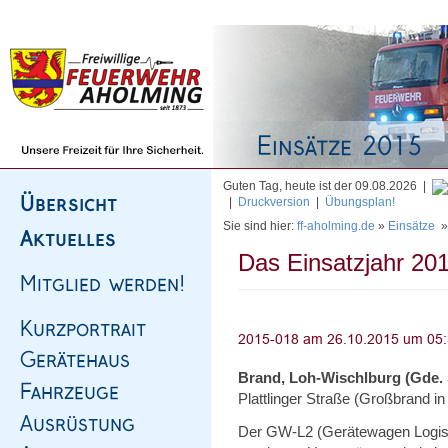
Homepage
|
Sitemap
|
Impressum
|
Kontakt
Guten Tag, heute ist der 09.08.2026 |
|
Druckversion
|
Übungsplan!
Sie sind hier:
ff-aholming.de
»
Einsätze
Das Einsatzjahr 201
Brand, Loh-Wischlburg (Gde.
Plattlinger Straße (Großbrand i
Der GW-L2 (Gerätewagen Logisti