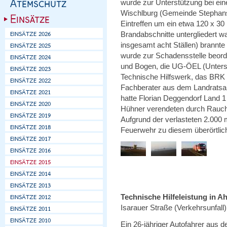
wurde zur Unterstützung bei ei
Wischlburg (Gemeinde Stephansp
Eintreffen um ein etwa 120 x 3
Brandabschnitte untergliedert w
insgesamt acht Ställen) brannte
wurde zur Schadensstelle beorder
und Bogen, die UG-ÖEL (Unterstü
Technische Hilfswerk, das BRK 
Fachberater aus dem Landratsam
hatte Florian Deggendorf Land 1
Hühner verendeten durch Rauch
Aufgrund der verlasteten 2.00
Feuerwehr zu diesem überörtlic
Technische Hilfeleistung in A
Isarauer Straße (Verkehrsunfall)
Ein 26-jähriger Autofahrer aus