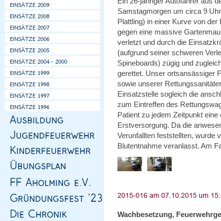
Ein 26-jähriger Autofahrer aus
Samstagmorgen um circa 9 Uhr i
Plattling) in einer Kurve von 
gegen eine massive Gartenmauer
verletzt und durch die Einsatzkr
(aufgrund seiner schweren Verl
Spineboards) zügig und zugleic
gerettet. Unser ortsansässiger 
sowie unserer Rettungssanitäte
Einsatzstelle sogleich die ansc
zum Eintreffen des Rettungswag
Patient zu jedem Zeitpunkt eine
Erstversorgung. Da die anwese
Verunfallten feststellten, wurde
Blutentnahme veranlasst. Am Fa
Wachbesetzung, Feuerwehrge