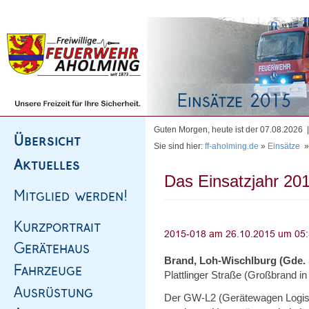
Homepage
|
Sitemap
|
Impressum
|
Kontakt
Guten Morgen, heute ist der 07.08.2026
Sie sind hier:
ff-aholming.de
»
Einsätze
Das Einsatzjahr 201
Brand, Loh-Wischlburg (Gde.
Plattlinger Straße (Großbrand i
Der GW-L2 (Gerätewagen Logisti