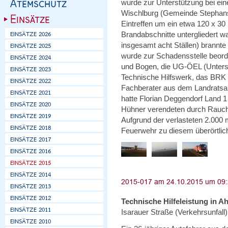
wurde zur Unterstützung bei ei
Wischlburg (Gemeinde Stephansp
Eintreffen um ein etwa 120 x 3
Brandabschnitte untergliedert w
insgesamt acht Ställen) brannte
wurde zur Schadensstelle beorder
und Bogen, die UG-ÖEL (Unterstü
Technische Hilfswerk, das BRK 
Fachberater aus dem Landratsam
hatte Florian Deggendorf Land 1
Hühner verendeten durch Rauch
Aufgrund der verlasteten 2.00
Feuerwehr zu diesem überörtlic
Technische Hilfeleistung in A
Isarauer Straße (Verkehrsunfall)