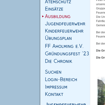
Peter 
unseres
Gruppe
Feuerw
Die Un
Fahrtk
Gemein
Bei de
Feuerw
Bei de
Die Gr
Die Gr