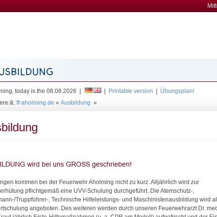
Mit
ing, today is the 08.08.2026 |
|
Printable version
|
Übungsplan!
ere:&:
ff-aholming.de
»
Ausbildung
»
bildung
ngen kommen bei der Feuerwehr Aholming nicht zu kurz. Alljährlich wird zur
verhütung pflichtgemäß eine UVV-Schulung durchgeführt. Die Atemschutz-,
ann-/Truppführer-, Technische Hilfeleistungs- und Maschinistenausbildung wird a
rtschulung angeboten. Des weiteren werden durch unseren Feuerwehrarzt Dr. me