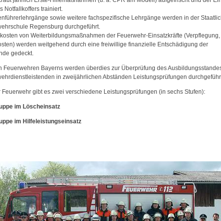
Kraut jährlich Erste-Hilfemaßnahmen (u. a. CPR am Modell) aufgefrischt und der Ei
 Notfallkoffers trainiert.
nführerlehrgänge sowie weitere fachspezifische Lehrgänge werden in der Staatli
ehrschule Regensburg durchgeführt.
kosten von Weiterbildungsmaßnahmen der Feuerwehr-Einsatzkräfte (Verpflegung,
osten) werden weitgehend durch eine freiwillige finanzielle Entschädigung der
de gedeckt.
n Feuerwehren Bayerns werden überdies zur Überprüfung des Ausbildungsstande
ehrdienstleistenden in zweijährlichen Abständen Leistungsprüfungen durchgeführ
r Feuerwehr gibt es zwei verschiedene Leistungsprüfungen (in sechs Stufen):
uppe im Löscheinsatz
uppe im Hilfeleistungseinsatz