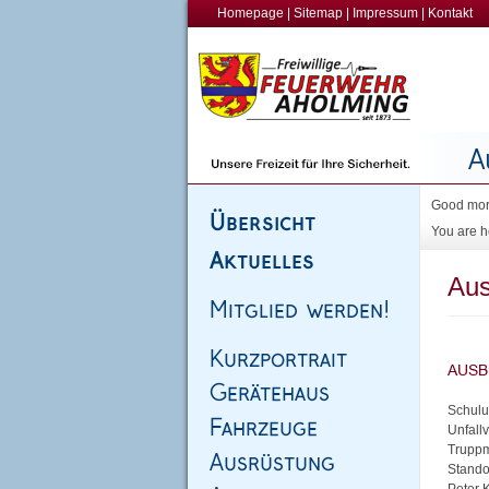
Homepage
|
Sitemap
|
Impressum
|
Kontakt
Good morn
You are h
Aus
Schulu
Unfall
Truppm
Stando