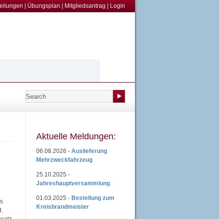
teilungen
|
Übungsplan
|
Mitgliedsantrag
|
Login
Aktuelle Meldungen:
06.08.2026 -
Auslieferung
Mehrzweckfahrzeug
25.10.2025 -
Jahreshauptversammlung
01.03.2025 -
Bestellung zum
ls
Kreisbrandmeister
d.