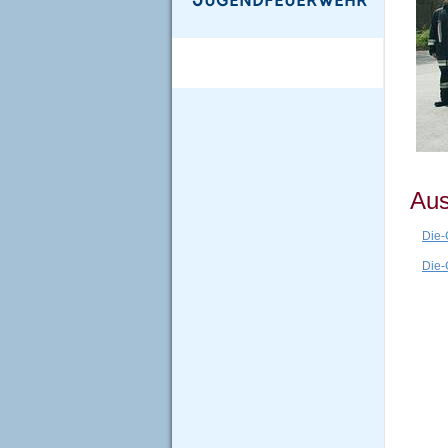
Aus
Die-
Die-