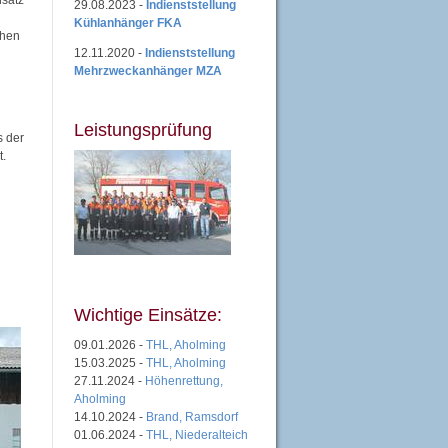
nsatz
29.08.2023 -
Indienststellung
Kühlanhänger FKA
chen
12.11.2020 -
Indienststellung
Mehrzweckanhänger MZA
Leistungsprüfung
s der
t.
Wichtige Einsätze:
09.01.2026 -
THL, Aholming
15.03.2025 -
THL, Aholming
27.11.2024 -
Höhenrettung,
Aholming
14.10.2024 -
Brand, Ramsdorf
01.06.2024 -
THL, Niederalteich