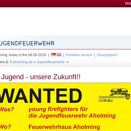
Mit
ing, today is the 08.08.2026 |
|
Printable version
|
Übungsplan!
ere:&:
ff-aholming.de
»
Jugendfeuerwehr
»
 Jugend - unsere Zukunft!!