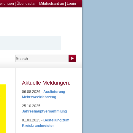
teilungen
|
Übungsplan
|
Mitgliedsantrag
|
Login
Aktuelle Meldungen:
06.08.2026 -
Auslieferung
Mehrzweckfahrzeug
25.10.2025 -
Jahreshauptversammlung
01.03.2025 -
Bestellung zum
Kreisbrandmeister