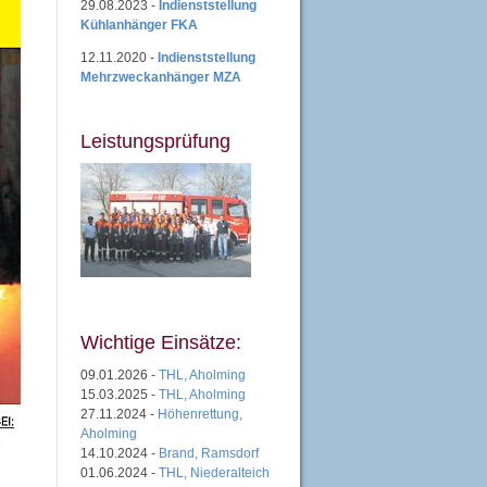
29.08.2023 -
Indienststellung
Kühlanhänger FKA
12.11.2020 -
Indienststellung
Mehrzweckanhänger MZA
Leistungsprüfung
Wichtige Einsätze:
09.01.2026 -
THL, Aholming
15.03.2025 -
THL, Aholming
27.11.2024 -
Höhenrettung,
Aholming
14.10.2024 -
Brand, Ramsdorf
01.06.2024 -
THL, Niederalteich