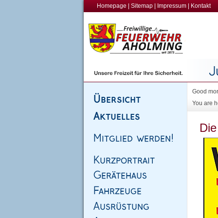
Homepage
|
Sitemap
|
Impressum
|
Kontakt
Good morn
You are h
Die