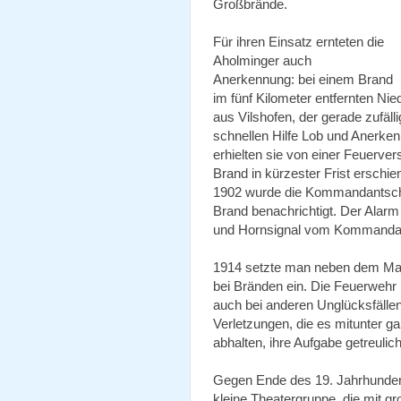
Großbrände.
Für ihren Einsatz ernteten die
Aholminger auch
Anerkennung: bei einem Brand
im fünf Kilometer entfernten Nie
aus Vilshofen, der gerade zufälli
schnellen Hilfe Lob und Anerken
erhielten sie von einer Feuerver
Brand in kürzester Frist erschie
1902 wurde die Kommandantscha
Brand benachrichtigt. Der Alar
und Hornsignal vom Kommanda
1914 setzte man neben dem Man
bei Bränden ein. Die Feuerwehr 
auch bei anderen Unglücksfälle
Verletzungen, die es mitunter ga
abhalten, ihre Aufgabe getreulich
Gegen Ende des 19. Jahrhunderts
kleine Theatergruppe, die mit g