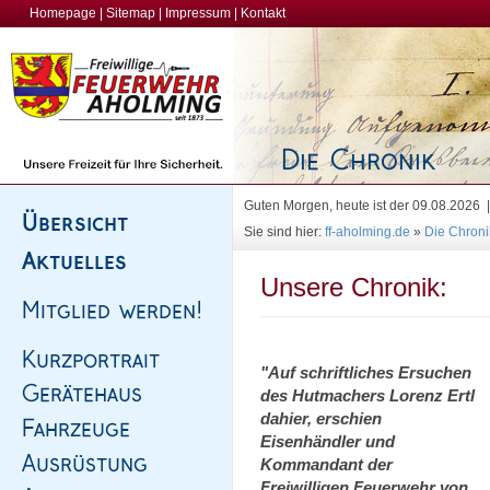
Homepage
|
Sitemap
|
Impressum
|
Kontakt
Guten Morgen, heute ist der 09.08.2026
Sie sind hier:
ff-aholming.de
»
Die Chroni
Unsere Chronik:
"Auf schriftliches Ersuchen
des Hutmachers Lorenz Ertl
dahier, erschien
Eisenhändler und
Kommandant der
Freiwilligen Feuerwehr von