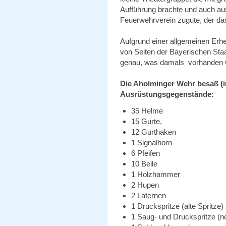
Aufführung brachte und auch a
Feuerwehrverein zugute, der da
Aufgrund einer allgemeinen Erh
von Seiten der Bayerischen Sta
genau, was damals vorhanden 
Die Aholminger Wehr besaß (i
Ausrüstungsgegenstände:
35 Helme
15 Gurte,
12 Gurthaken
1 Signalhorn
6 Pfeifen
10 Beile
1 Holzhammer
2 Hupen
2 Laternen
1 Druckspritze (alte Spritze)
1 Saug- und Druckspritze (n