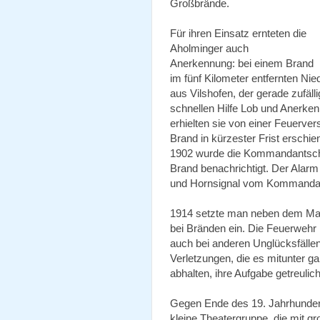
Großbrände.
Für ihren Einsatz ernteten die
Aholminger auch
Anerkennung: bei einem Brand
im fünf Kilometer entfernten Nie
aus Vilshofen, der gerade zufälli
schnellen Hilfe Lob und Anerken
erhielten sie von einer Feuerver
Brand in kürzester Frist erschie
1902 wurde die Kommandantscha
Brand benachrichtigt. Der Alar
und Hornsignal vom Kommanda
1914 setzte man neben dem Man
bei Bränden ein. Die Feuerwehr 
auch bei anderen Unglücksfälle
Verletzungen, die es mitunter ga
abhalten, ihre Aufgabe getreulich
Gegen Ende des 19. Jahrhunderts
kleine Theatergruppe, die mit g