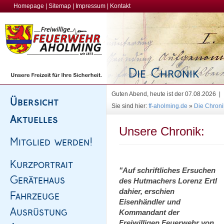
Homepage
|
Sitemap
|
Impressum
|
Kontakt
Guten Abend, heute ist der 07.08.2026 |
Sie sind hier:
ff-aholming.de
»
Die Chroni
Unsere Chronik:
"Auf schriftliches Ersuchen
des Hutmachers Lorenz Ertl
dahier, erschien
Eisenhändler und
Kommandant der
Freiwilligen Feuerwehr von