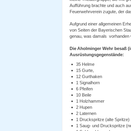
Aufführung brachte und auch a
Feuerwehrverein zugute, der da
Aufgrund einer allgemeinen Erh
von Seiten der Bayerischen Sta
genau, was damals vorhanden 
Die Aholminger Wehr besaß (i
Ausrüstungsgegenstände:
35 Helme
15 Gurte,
12 Gurthaken
1 Signalhorn
6 Pfeifen
10 Beile
1 Holzhammer
2 Hupen
2 Laternen
1 Druckspritze (alte Spritze)
1 Saug- und Druckspritze (n