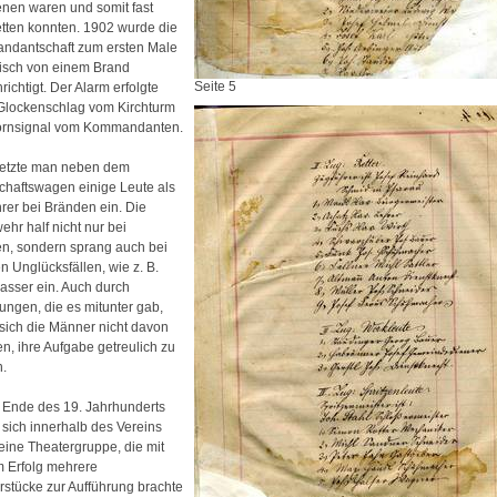
enen waren und somit fast
retten konnten. 1902 wurde die
dantschaft zum ersten Male
nisch von einem Brand
Seite 5
ichtigt. Der Alarm erfolgte
Glockenschlag vom Kirchturm
ornsignal vom Kommandanten.
etzte man neben dem
haftswagen einige Leute als
rer bei Bränden ein. Die
hr half nicht nur bei
n, sondern sprang auch bei
n Unglücksfällen, wie z. B.
sser ein. Auch durch
zungen, die es mitunter gab,
 sich die Männer nicht davon
en, ihre Aufgabe getreulich zu
n.
Ende des 19. Jahrhunderts
 sich innerhalb des Vereins
leine Theatergruppe, die mit
 Erfolg mehrere
rstücke zur Aufführung brachte