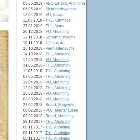
03.06.2019 -
ABC-Einsatz, Aholming
06.05.2019 -
Sicherheitswache
12.04.2019 -
VU, Isarau
11.03.2019 -
THL, Kühmoos
27.01.2019 -
THL, Moos
20.12.2018 -
VU, Aholming
12.11.2018 -
Sicherheitswache
10.11.2018 -
Infoeinsatz
25.10.2018 -
Vermisstensuche
14.10.2018 -
THL, Aholming
14.09.2018 -
VU, Aholming
31.05.2018 -
THL, Aholming
11.05.2018 -
THL, Aholming
07.05.2018 -
THL, Aholming
29.04.2018 -
VU, Aholming
12.04.2018 -
THL, Aholming
25.03.2018 -
VU, Aholming
02.03.2018 -
VU, Aholming
27.02.2018 -
Brand, Gergweis
08.02.2018 -
VU, Tabertshausen
02.02.2018 -
Brand, Aholming
28.12.2017 -
THL, Aholming
06.11.2017 -
THL, Aholming
06.11.2017 -
THL, Aholming
06.11.2017 -
THL, Aholming