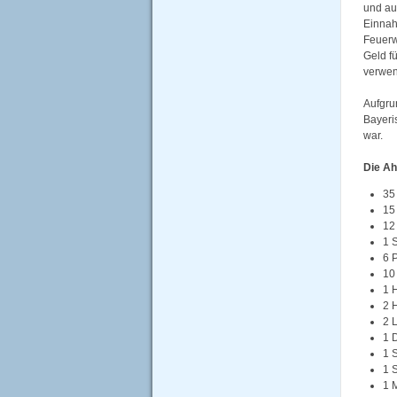
und au
Einna
Feuerw
Geld f
verwen
Aufgru
Bayeri
war.
Die Ah
35
15
12
1 
6 P
10
1 
2 
2 
1 D
1 
1 
1 