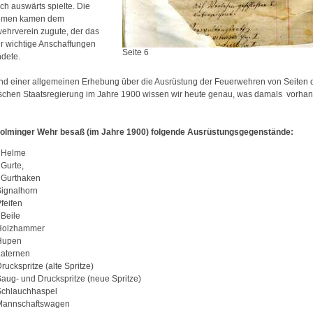
ch auswärts spielte. Die
hmen kamen dem
ehrverein zugute, der das
ür wichtige Anschaffungen
Seite 6
dete.
nd einer allgemeinen Erhebung über die Ausrüstung der Feuerwehren von Seiten 
schen Staatsregierung im Jahre 1900 wissen wir heute genau, was damals vorha
olminger Wehr besaß (im Jahre 1900) folgende Ausrüstungsgegenstände:
 Helme
 Gurte,
 Gurthaken
Signalhorn
feifen
 Beile
Holzhammer
Hupen
Laternen
ruckspritze (alte Spritze)
Saug- und Druckspritze (neue Spritze)
Schlauchhaspel
Mannschaftswagen