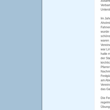
zusamm
Verban
Unters
Im Jah
Aholmi
Fahnen
wurde 
schöns
waren 
Verein
war Li
hatte 
der St
kirchl
Pfarre
Nachmi
Festgä
am Abe
Vereins
das Ga
Die Fe
regel
Übunge