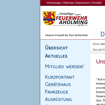
Homepage
|
Sitemap
|
Impressum
|
Kontakt
Good afte
You are h
Uns
"Auf s
Hutmac
erschi
Komman
Feuerw
Xav. T
die Nü