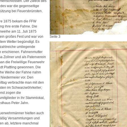
enschlossen. Der Zweck des
des war die gegenseitige
tützung bei Feuersbrünsten.
re 1875 bekam die FFW
ng ihre erste Fahne. Die
weihe am 11. Juli 1875
ein großes Fest und war von
Seite 3
tem Wetter begünstigt. Es
zahlreiche umliegende
e erschienen. Fahnenmutter
na Zollner und als Patenverein
man die Freiwillige Feuerwehr
adt Plattling gewonnen. Die
iche Weihe der Fahne nahm
r Niedermeier vor. Den
ttag verbrachte man mit den
sten im Schwarzwöhrkeller;
nd zogen die
mitglieder in ihr Stammlokal,
sthaus Peter Jahn.
uerwehrmänner hielten auch
mäßig Versammlungen und
n ab, letztere manchmal