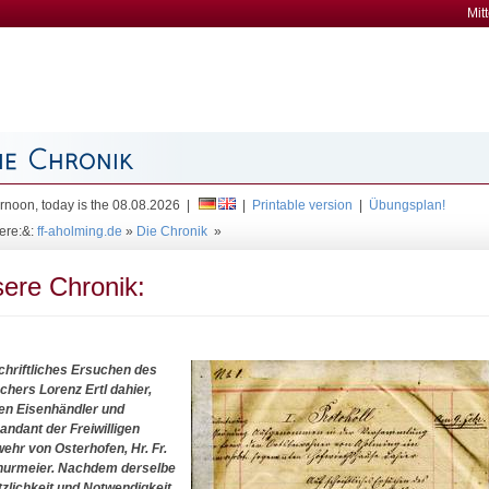
Mit
rnoon, today is the 08.08.2026 |
|
Printable version
|
Übungsplan!
ere:&:
ff-aholming.de
»
Die Chronik
»
ere Chronik:
chriftliches Ersuchen des
hers Lorenz Ertl dahier,
en Eisenhändler und
dant der Freiwilligen
ehr von Osterhofen, Hr. Fr.
hurmeier. Nachdem derselbe
tzlichkeit und Notwendigkeit