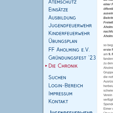
einer 
öffent
ausein
Beitri
Freiwi
Aholmi
nachf
Aholmin
so beg
erste
am
9. 
fanden
zu den
Aholmi
Gruppe
die no
Ausrü
herbei
schwie
Verein
verfügt
Spende
Eimer 