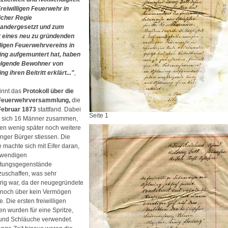
Freiwilligen Feuerwehr in
licher Regie
andergesetzt und zum
tt eines neu zu gründenden
lligen Feuerwehrvereins in
ng aufgemuntert hat, haben
olgende Bewohner von
g ihren Beitritt erklärt..."
,
innt das
Protokoll über die
 Feuerwehrversammlung,
die
Februar 1873
stattfand. Dabei
Seite 1
 sich 16 Männer zusammen,
en wenig später noch weitere
nger Bürger stiessen. Die
 machte sich mit Eifer daran,
twendigen
stungsgegenstände
zuschaffen, was sehr
rig war, da der neugegründete
 noch über kein Vermögen
e. Die ersten freiwilligen
n wurden für eine Spritze,
und Schläuche verwendet.