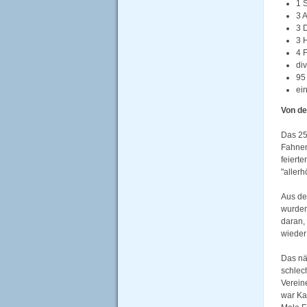
1 
3 A
3 
3 
4 
di
95
ei
Von de
Das 25-
Fahnen
feiert
"aller
Aus de
wurden
daran,
wieder
Das nä
schlec
Verein
war Ka