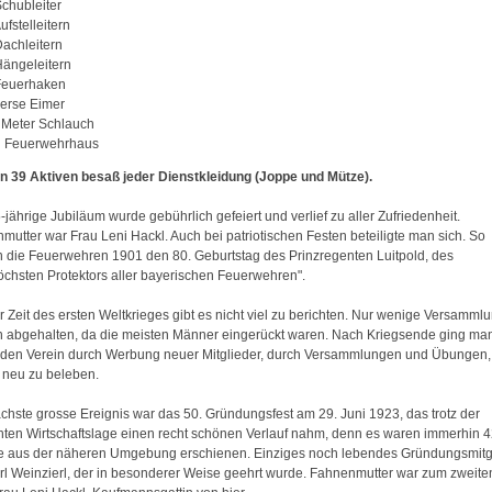
Schubleiter
ufstelleitern
Dachleitern
Hängeleitern
Feuerhaken
verse Eimer
 Meter Schlauch
n Feuerwehrhaus
n 39 Aktiven besaß jeder Dienstkleidung (Joppe und Mütze).
jährige Jubiläum wurde gebührlich gefeiert und verlief zu aller Zufriedenheit.
mutter war Frau Leni Hackl. Auch bei patriotischen Festen beteiligte man sich. So
en die Feuerwehren 1901 den 80. Geburtstag des Prinzregenten Luitpold, des
höchsten Protektors aller bayerischen Feuerwehren".
r Zeit des ersten Weltkrieges gibt es nicht viel zu berichten. Nur wenige Versamml
 abgehalten, da die meisten Männer eingerückt waren. Nach Kriegsende ging ma
 den Verein durch Werbung neuer Mitglieder, durch Versammlungen und Übungen,
 neu zu beleben.
chste grosse Ereignis war das 50. Gründungsfest am 29. Juni 1923, das trotz der
hten Wirtschaftslage einen recht schönen Verlauf nahm, denn es waren immerhin 
e aus der näheren Umgebung erschienen. Einziges noch lebendes Gründungsmitg
rl Weinzierl, der in besonderer Weise geehrt wurde. Fahnenmutter war zum zweite