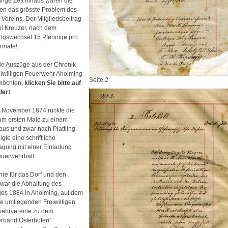
ange Zeit hinaus waren die
en das grösste Problem des
 Vereins. Der Mitgliedsbeitrag
ei Kreuzer, nach dem
gswechsel 15 Pfennige pro
onate!
Sie Auszüge aus der Chronik
eiwilligen Feuerwehr Aholming
Seite 2
möchten,
klicken Sie bitte auf
der!
 November 1874 rückte die
m ersten Male zu einem
aus und zwar nach Plattling.
gte eine schriftliche
gung mit einer Einladung
uerwehrball.
hre für das Dorf und den
 war die Abhaltung des
es 1884 in Aholming, auf dem
lle umliegenden Freiwilligen
ehrvereine zu dem
rband Osterhofen"