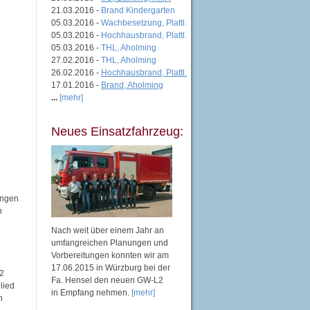
21.03.2016 -
Brand Kindergarten
05.03.2016 -
Wachbesetzung, Plattl.
05.03.2016 -
Hochhausbrand, Plattl.
05.03.2016 -
THL, Aholming
27.02.2016 -
THL, Aholming
26.02.2016 -
Hochhausbrand, Plattl.
17.01.2016 -
Brand, Aholming
...
[mehr]
Neues Einsatzfahrzeug:
ungen
n
Nach weit über einem Jahr an
umfangreichen Planungen und
Vorbereitungen konnten wir am
17.06.2015 in Würzburg bei der
42
Fa. Hensel den neuen GW-L2
lied
in Empfang nehmen.
[mehr]
n