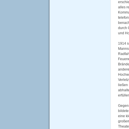
erschi
alles 
Komman
telefo
benachr
durch 
und H
1914 s
Mannsc
Radfah
Feuerwe
Brände
andere
Hochwa
Verlet
ließen
abhalt
erfülle
Gegen 
bildete
eine k
großem
Theate