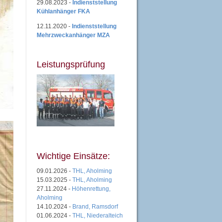
29.08.2023 -
Indienststellung
Kühlanhänger FKA
12.11.2020 -
Indienststellung
Mehrzweckanhänger MZA
Leistungsprüfung
Wichtige Einsätze:
09.01.2026 -
THL, Aholming
15.03.2025 -
THL, Aholming
27.11.2024 -
Höhenrettung,
Aholming
14.10.2024 -
Brand, Ramsdorf
01.06.2024 -
THL, Niederalteich