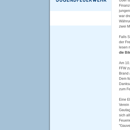
Über l
Finanz
jungen
war dr
Währun
zwei M
Falls 
der Fr
lesen 
die Bil
Am 10.
FFW zu
Brand 
Dem fol
Danksa
zum Fe
Eine E
Verein
Gautag
sich a
Feuerw
"Gauve