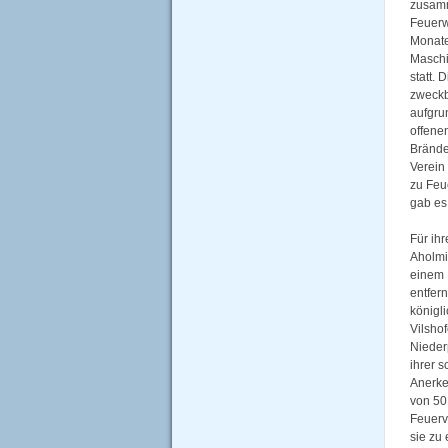
zusam
Feuerw
Monate
Maschi
statt.
zweckb
aufgru
offene
Brände
Verein
zu Feu
gab es
Für ihr
Aholmi
einem 
entfer
königl
Vilshof
Nieder
ihrer s
Anerke
von 50
Feuerv
sie zu 