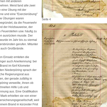
men mit anderen
ehren. Meist fand alle zwei
 eine Übung mit der
ne und eine "Exerzierübung"
 Die Übungen waren
Seite 4
egründet, da die Feuerwehr
nd der Holzbauweise, der
n Feuerstellen usw. häufig zu
n ausrücken musste. Der
 wurde im Jahr bis zu viermal
ersbrünsten gerufen. Mitunter
 auch Großbrände.
en Einsatz ernteten die
nger auch Anerkennung: bei
Brand im fünf Kilometer
nten Niederpöring sprach der
iche Regierungsrat aus
en, der gerade zufällig in
pöring verweilte, ihnen ob
chnellen Hilfe Lob und
nnung aus. Eine Gratifikation
 Mark erhielten sie von einer
ersicherungsgesellschaft, weil
einem Brand in kürzester Frist