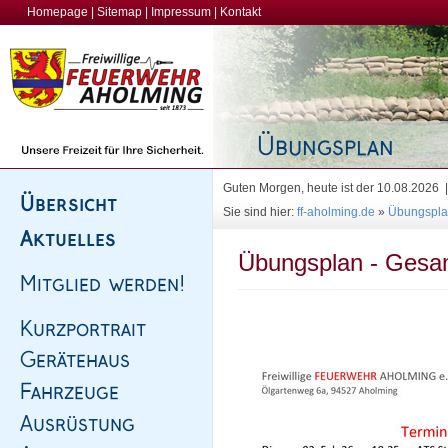
Homepage
|
Sitemap
|
Impressum
|
Kontakt
Guten Morgen, heute ist der 10.08.2026
Sie sind hier:
ff-aholming.de
»
Übungspl
Übungsplan - Gesam