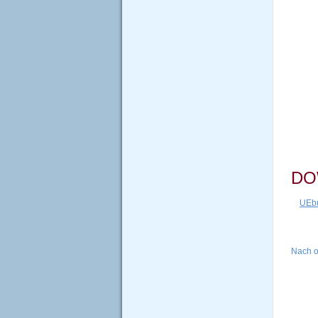
DO
UEbu
Nach 