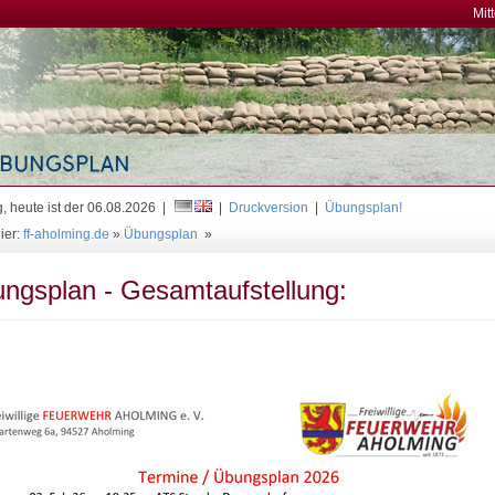
Mit
, heute ist der 06.08.2026 |
|
Druckversion
|
Übungsplan!
ier:
ff-aholming.de
»
Übungsplan
»
ngsplan - Gesamtaufstellung: