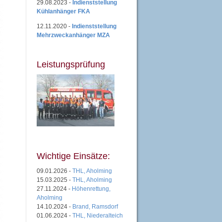
29.08.2023 -
Indienststellung
Kühlanhänger FKA
12.11.2020 -
Indienststellung
Mehrzweckanhänger MZA
Leistungsprüfung
Wichtige Einsätze:
09.01.2026 -
THL, Aholming
15.03.2025 -
THL, Aholming
27.11.2024 -
Höhenrettung,
Aholming
14.10.2024 -
Brand, Ramsdorf
01.06.2024 -
THL, Niederalteich