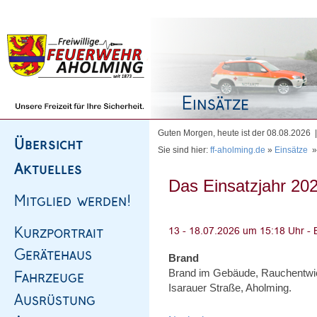
Homepage
|
Sitemap
|
Impressum
|
Kontakt
Guten Morgen, heute ist der 08.08.2026
Sie sind hier:
ff-aholming.de
»
Einsätze
Das Einsatzjahr 202
Brand
Brand im Gebäude, Rauchentwi
Isarauer Straße, Aholming.