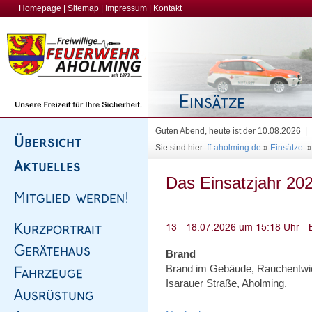
Homepage
|
Sitemap
|
Impressum
|
Kontakt
Guten Abend, heute ist der 10.08.2026 |
Sie sind hier:
ff-aholming.de
»
Einsätze
Das Einsatzjahr 202
Brand
Brand im Gebäude, Rauchentwi
Isarauer Straße, Aholming.