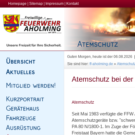
Homepage
|
Sitemap
|
Impressum
|
Kontakt
Guten Morgen, heute ist der 06.08.2026
Sie sind hier:
ff-aholming.de
»
Atemschut
Atemschutz bei der
Seit Mai 1983 verfügte die FFW
Atemschutzgeräte bzw. "schwer
PA 80 N/1800-1. Im Zuge der F
Freistaat Bayern hatte die Ge