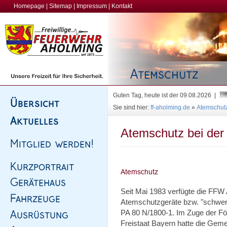
Homepage
|
Sitemap
|
Impressum
|
Kontakt
Guten Tag, heute ist der 09.08.2026 |
Sie sind hier:
ff-aholming.de
»
Atemschut
Atemschutz bei der
Seit Mai 1983 verfügte die FFW
Atemschutzgeräte bzw. "schwer
PA 80 N/1800-1. Im Zuge der F
Freistaat Bayern hatte die Ge