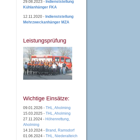
29.08.2023 -
Indienststellung
Kühlanhänger FKA
12.11.2020 -
Indienststellung
Mehrzweckanhänger MZA
Leistungsprüfung
Wichtige Einsätze:
09.01.2026 -
THL, Aholming
15.03.2025 -
THL, Aholming
27.11.2024 -
Höhenrettung,
Aholming
14.10.2024 -
Brand, Ramsdorf
01.06.2024 -
THL, Niederalteich