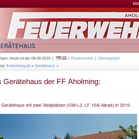
Mit
gen, heute ist der 08.08.2026 |
|
Druckversion
|
Übungsplan!
ier:
ff-aholming.de
»
Gerätehaus
»
 Gerätehaus der FF Aholming: