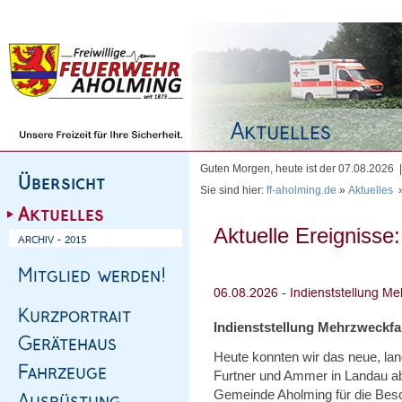
Homepage
|
Sitemap
|
Impressum
|
Kontakt
Guten Morgen, heute ist der 07.08.2026
Sie sind hier:
ff-aholming.de
»
Aktuelles
Aktuelle Ereignisse:
Indienststellung Mehrzweckf
Heute konnten wir das neue, l
Furtner und Ammer in Landau abh
Gemeinde Aholming für die Bes