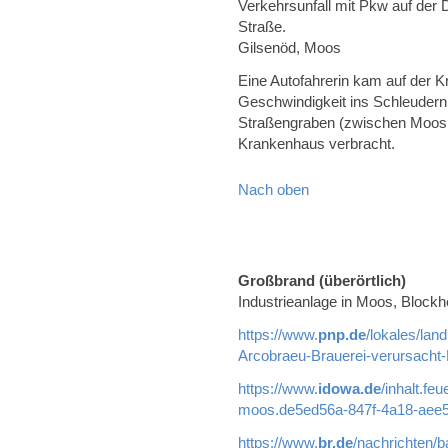
Verkehrsunfall mit Pkw auf der
Straße.
Gilsenöd, Moos
Eine Autofahrerin kam auf der 
Geschwindigkeit ins Schleudern
Straßengraben (zwischen Moos 
Krankenhaus verbracht.
Nach oben
Großbrand (überörtlich)
Industrieanlage in Moos, Blockh
https://www.
pnp.de
/lokales/lan
Arcobraeu-Brauerei-verursacht
https://www.
idowa.de
/inhalt.fe
moos.de5ed56a-847f-4a18-aee5
https://www.
br.de
/nachrichten/b