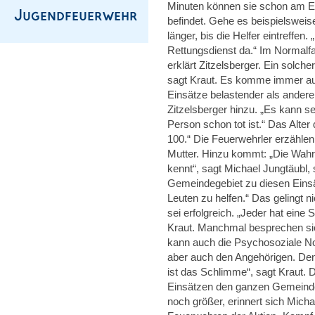
Minuten können sie schon am Ei
befindet. Gehe es beispielswei
länger, bis die Helfer eintreffen
Rettungsdienst da.“ Im Normalfa
erklärt Zitzelsberger. Ein solch
sagt Kraut. Es komme immer auf 
Einsätze belastender als andere.
Zitzelsberger hinzu. „Es kann se
Person schon tot ist.“ Das Alter 
100.“ Die Feuerwehrler erzählen
Mutter. Hinzu kommt: „Die Wahrs
kennt“, sagt Michael Jungtäubl,
Gemeindegebiet zu diesen Einsä
Leuten zu helfen.“ Das gelingt n
sei erfolgreich. „Jeder hat eine 
Kraut. Manchmal besprechen sic
kann auch die Psychosoziale No
aber auch den Angehörigen. Denn
ist das Schlimme“, sagt Kraut. 
Einsätzen den ganzen Gemeindeb
noch größer, erinnert sich Mich