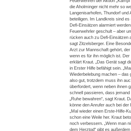
Feuerwehren der Aktion „Kamp
die Aholminger nicht mehr so we
Langenisarhofen, Thundorf und 
beteiligen. Im Landkreis sind e
Defi-Einsätzen alarmiert werden k
Feuerwehrler geschult – aber um
rücken auch zu Defi-Einsätzen 
sagt Zitzelsberger. Eine Besonde
Arzt zur Mannschaft gehört, der
wenn es für ihn möglich ist. Der
erklärt Kraut. „Das Gerät sagt d
in Erster Hilfe befähigt sein. 
Wiederbelebung machen – das geh
also gut, trotzdem muss ihn auc
überfordert, wenn neben ihnen 
schnell passieren, dass jemand n
„Ruhe bewahren“, sagt Kraut. Da
könne den Anrufer auch bei der R
„Mal wieder einen Erste-Hilfe-Ku
schon eine Weile her. Kraut be
noch verbessern. „Wenn man nic
dem Herztod“ gibt es außerdem d