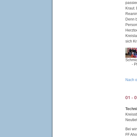
passie
Kraut.
Reanim
Denn b
Person
Herzto
Kreisla
sich Kr
Schmi
- 
Nach 
Techni
Kreiss
Neutie
Bei wi
FF Aho