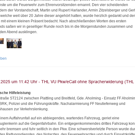
nste um die Feuerwehr zum Ehrenvorsitzenden ernannt. Den vier scheidenden
edern der Vorstandschaft, Martin und Rupert Harlander, Armin Zitzelsberger und Ge
, welche weit über 20 Jahre dieser angehört hatten, wurde herzlich gedankt und de
 mit einem kleinen Präsent bedacht. Nach abschließenden Worten des ersten
nds saßen wir in geselliger Runde noch bis in die Morgenstunden zusammen und
 den Abend ausklingen.
oben
sche Hilfeleistung
straße ST2124 zwischen Plattling und Breitfeld, Gde. Aholming - Einsatz FF Aholmin
BRK, Polizei und die Führungskräfte. Nachalarmierung FF Neutiefenweg und
shausen zur Verkehrslenkung.
inem Auffahrunfall auf ein abbiegendes, wartendes Fahrzeug, geriet eine
uglenkerin auf die Gegenfahrbahn. Ein entgegenkommendes drittes Fahrzeug kon
mehr bremsen und fuhr seitlich in den Pkw. Eine schwerstverletzte Person wurde du
 des Rettungsdienstes, des Notarztes, des Feuerwehrarztes und durch Einsatzkräfte