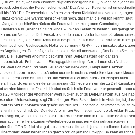
 „Du weißt nie, was dich erwartet“, fügt Zitzelsberger hinzu. „Es kann sein, dass du
ettest, oder dass die Person schon tot ist.“ Das Alter der Patienten ist unterschiedli
ull bis 100.“ Die Feuerwehrler erzählen von einem Kleinkind und von einer jungen
. Hinzu kommt: „Die Wahrscheinlichkeit ist hoch, dass man die Person kennt“, sagt
l Jungtäubl, schließlich rücken die Feuerwehrler im eigenen Gemeindegebiet zu
 Einsätzen aus. „Aber dafür sind wir da – um den Leuten zu helfen.“ Das gelingt nic
Knapp ein Viertel der Defi-Einsätze sei erfolgreich. „Jeder hat eine Strategie entwic
 damit umgeht“, sagt Kraut. Manchmal besprechen sich die Einsatzkräfte im Nachg
 kann auch die Psychosoziale Notfallversorgung (PSNV) – den Einsatzkräften, abe
en Angehörigen. Denn oft geschehe so ein Notfall unerwartet. „Das ist das Schlimm
raut. Die Feuerwehr Aholming deckt mit ihren Defi-Einsätzen den ganzen
debereich ab. Früher war ihr Einzugsgebiet noch größer, erinnert sich Michael
ubl. Weil sich mehr und mehr Feuerwehren der Aktion „Kampf dem Herztod“
hlossen haben, müssen die Aholminger nicht mehr so weite Strecken zurücklegen.
 in Langenisarhofen, Thundorf und Altenmarkt würden sich zum Beispiel auch
igen. Im Landkreis sind es derzeit insgesamt 32 Feuerwehren, die zu Defi-Einsätzen
rt werden können. In Erster Hilfe sind natürlich alle Feuerwehrler geschult – aber
 bis 25 Mitglieder der Aholminger Wehr rücken auch zu Defi-Einsätzen aus. Sie ha
esondere Unterweisung, sagt Zitzelsberger. Eine Besonderheit in Aholming ist, dass
raut ein Arzt zur Mannschaft gehört, der zur Defi-Einsätzen auch immer mit ausrück
 für ihn möglich ist. Der Defi der Aholminger Wehr ist ein Laiengerät, erklärt Kraut.
rät sagt dir, was du machen sollst.“ Trotzdem solle man in Erster Hilfe befähigt sei
uss auch eine Herz-Lungen-Wiederbelebung machen – das geht eins-zu-eins
nder über.“ Ein Defi ist also gut, trotzdem muss ihn auch jemand bedienen. Laien s
s überfordert, wenn neben ihnen ganz plötzlich jemand umkippt. Da kann es schnel