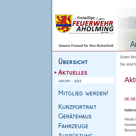
Homepage
|
Sitemap
|
Impressum
|
Kontakt
Guten Mor
Sie sind h
Akt
Indien
Heute 
Ammer 
Bescha