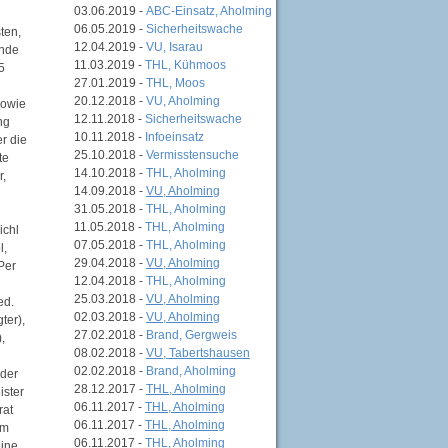
03.06.2019 -
ABC-Einsatz, Aholming
06.05.2019 -
Sicherheitswache
ten,
12.04.2019 -
VU, Isarau
ende
11.03.2019 -
THL, Kühmoos
5
27.01.2019 -
THL, Moos
20.12.2018 -
VU, Aholming
sowie
12.11.2018 -
Sicherheitswache
ng
10.11.2018 -
Infoeinsatz
r die
25.10.2018 -
Vermisstensuche
te
14.10.2018 -
THL, Aholming
r,
14.09.2018 -
VU, Aholming
31.05.2018 -
THL, Aholming
11.05.2018 -
THL, Aholming
ichl
07.05.2018 -
THL, Aholming
l,
29.04.2018 -
VU, Aholming
Per
12.04.2018 -
THL, Aholming
25.03.2018 -
VU, Aholming
ed.
02.03.2018 -
VU, Aholming
ter),
27.02.2018 -
Brand, Gergweis
,
08.02.2018 -
VU, Tabertshausen
02.02.2018 -
Brand, Aholming
nder
28.12.2017 -
THL, Aholming
ister
06.11.2017 -
THL, Aholming
rat
06.11.2017 -
THL, Aholming
Im
06.11.2017 -
THL, Aholming
eine