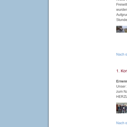
Freiwi
wurden
Aufgru
Stunde
Nach 
Ernen
Unser 
zum Nac
HERZ
Nach 