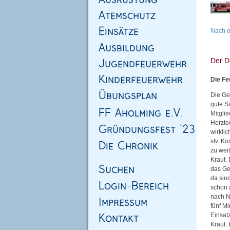
Nach 
Die Fe
Die Ge
gute S
Mitgli
Herzto
wirkli
stv. K
zu weit
Kraut.
das Ger
da sind
schon 
nach Ne
fünf M
Einsatz
Kraut.