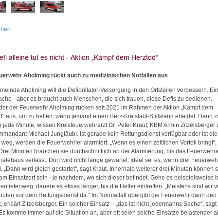
oben
uerwehr Aholming rückt auch zu medizinischen Notfällen aus
meinde Aholming will die Defibrillator-Versorgung in den Ortsteilen verbessern. Ei
ache - aber es braucht auch Menschen, die sich trauen, diese Defis zu bedienen.
eder der Feuerwehr Aholming rücken seit 2021 im Rahmen der Aktion „Kampf dem
d“ aus, um zu helfen, wenn jemand einen Herz-Kreislauf-Stillstand erleidet. Dann z
ch jede Minute, wissen Kreisfeuerwehrarzt Dr. Peter Kraut, KBM Armin Zitzelsberger
ommandant Michael Jungtäubl. Ist gerade kein Rettungsdienst verfügbar oder ist die
 weg, werden die Feuerwehrler alarmiert. „Wenn es einen zeitlichen Vorteil bringt“,
 Drei Minuten brauchen sie durchschnittlich ab der Alarmierung, bis das Feuerwehr
ätehaus verlässt. Dort wird nicht lange gewartet: Ideal sei es, wenn drei Feuerweh
. „Dann wird gleich gestartet“, sagt Kraut. Innerhalb weiterer drei Minuten können s
am Einsatzort sein - je nachdem, wo sich dieser befindet. Gehe es beispielsweise b
utiefenweg, dauere es etwas länger, bis die Helfer eintreffen. „Meistens sind wir vi
inuten vor dem Rettungsdienst da.“ Im Normalfall übergibt die Feuerwehr dann den
, erklärt Zitzelsberger. Ein solcher Einsatz – „das ist nicht jedermanns Sache“, sagt
 Es komme immer auf die Situation an, aber oft seien solche Einsätze belastender a