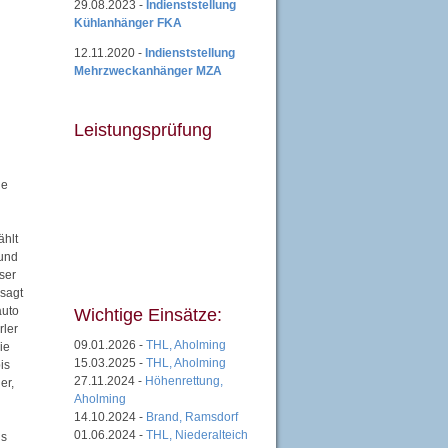
29.08.2023 -
Indienststellung
Kühlanhänger FKA
12.11.2020 -
Indienststellung
Mehrzweckanhänger MZA
Leistungsprüfung
ne
ählt
 und
ser
 sagt
auto
Wichtige Einsätze:
rler
09.01.2026 -
THL, Aholming
ie
15.03.2025 -
THL, Aholming
is
27.11.2024 -
Höhenrettung,
er,
Aholming
14.10.2024 -
Brand, Ramsdorf
01.06.2024 -
THL, Niederalteich
ls