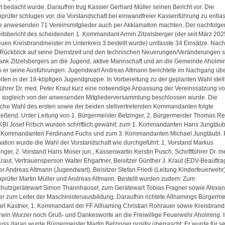
t bedacht wurde. Daraufhin trug Kassier Gerhard Müller seinen Bericht vor. Die
prüfer schlugen vor, die Vorstandschaft bei einwandfreier Kassenführung zu entlas
e anwesenden 71 Vereinsmitglieder auch per Akklamation machten. Der nachfolg
eitsbericht des scheidenden 1. Kommandant Armin Zitzelsberger (der seit März 202
uen Kreisbrandmeister im Unterkreis 3 bestellt wurde) umfasste 34 Einsätze. Nach
Rückblick auf seine Dienstzeit und den technischen Neuerungen/Veränderungen 
nk Zitzelsbergers an die Jugend, aktive Mannschaft und an die Gemeinde Aholmi
s er seine Ausführungen. Jugendwart Andreas Altmann berichtete im Nachgang übe
eiten in der 18-köpfigen Jugendgruppe. In Vorbereitung zu der geplanten Wahl stell
tführer Dr. med. Peter Kraut kurz eine notwendige Anpassung der Vereinssatzung vo
 sogleich von der anwesenden Mitgliederversammlung beschlossen wurde. Die
tliche Wahl des ersten sowie der beiden stellvertretenden Kommandanten folgte
ießend. Unter Leitung von 1. Bürgermeister Betzinger, 2. Bürgermeister Thomas Re
KBI Josef Fritsch wurden schriftlich gewählt: zum 1. Kommandanten Hans Jungtäub
 Kommandanten Ferdinand Fuchs und zum 3. Kommandanten Michael Jungtäubl. 
ation wurde die Wahl der Vorstandschaft wie durchgeführt: 1. Vorstand Markus
inger, 2. Vorstand Hans Moser jun., Kassenwartin Kerstin Pusch, Schriftführer Dr. m
Kraut, Vertrauensperson Walter Ehgartner, Beisitzer Günther J. Kraut (EDV-Beauftrag
zer Andreas Altmann (Jugendwart), Beisitzer Stefan Friedl (Leitung Kinderfeuerwehr)
prüfer Martin Müller und Andreas Altmann. Bestellt wurden zudem: Zum
hutzgerätewart Simon Thannhauser, zum Gerätewart Tobias Fragner sowie Alexa
er zum Leiter der Maschinistenausbildung. Daraufhin richtete Allhamings Bürgerme
rl Kastner, 1. Kommandant der FF Allhaming Christian Rohrauer sowie Kreisbrand
win Wurzer noch Gruß- und Dankesworte an die Freiwillige Feuerwehr Aholming. 
uss daran wurde Bürgermeister Martin Betzinger positiv überrascht: Er wurde für s