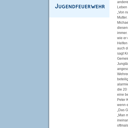
andere.
Leben r
„Von n
Mutter
Michae
diesen
immer. 
wie er
Helfen
auch d
sagt K
Gemein
Jungtä
angesc
Wehren
beteil
alarmie
die 20
eine b
Peter K
wenn es
„Das Ge
„Man m
ineina
oftmal