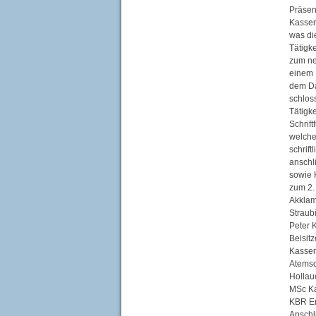
Präsen
Kassen
was di
Tätigk
zum ne
einem 
dem Da
schlos
Tätigk
Schrif
welche
schrif
anschl
sowie 
zum 2.
Akklam
Straub
Peter 
Beisit
Kassen
Atemsc
Hollau
MSc Ka
KBR Er
Anschl