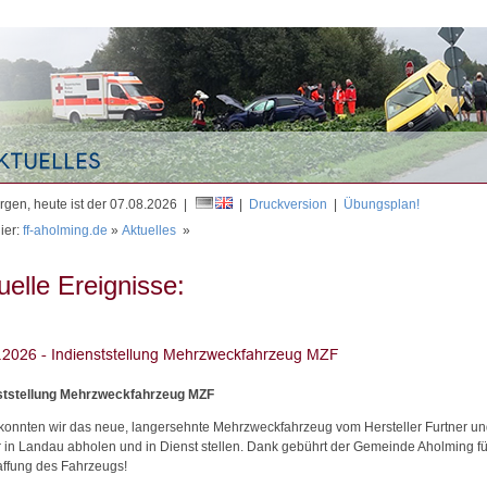
Mit
gen, heute ist der 07.08.2026 |
|
Druckversion
|
Übungsplan!
ier:
ff-aholming.de
»
Aktuelles
»
uelle Ereignisse:
ststellung Mehrzweckfahrzeug MZF
konnten wir das neue, langersehnte Mehrzweckfahrzeug vom Hersteller Furtner u
in Landau abholen und in Dienst stellen. Dank gebührt der Gemeinde Aholming fü
ffung des Fahrzeugs!