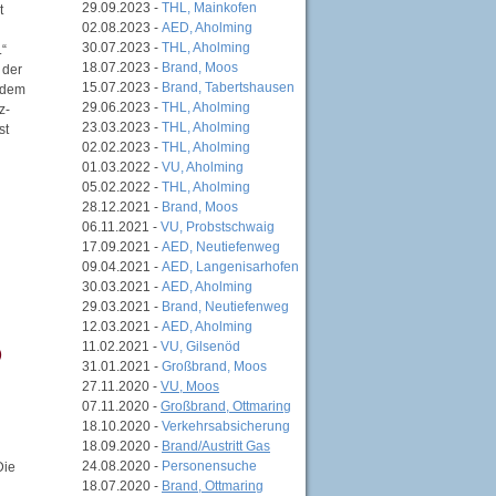
29.09.2023 -
THL, Mainkofen
t
02.08.2023 -
AED, Aholming
30.07.2023 -
THL, Aholming
.“
18.07.2023 -
Brand, Moos
 der
15.07.2023 -
Brand, Tabertshausen
f dem
29.06.2023 -
THL, Aholming
z-
23.03.2023 -
THL, Aholming
st
02.02.2023 -
THL, Aholming
01.03.2022 -
VU, Aholming
05.02.2022 -
THL, Aholming
28.12.2021 -
Brand, Moos
06.11.2021 -
VU, Probstschwaig
17.09.2021 -
AED, Neutiefenweg
09.04.2021 -
AED, Langenisarhofen
30.03.2021 -
AED, Aholming
29.03.2021 -
Brand, Neutiefenweg
12.03.2021 -
AED, Aholming
11.02.2021 -
VU, Gilsenöd
31.01.2021 -
Großbrand, Moos
27.11.2020 -
VU, Moos
07.11.2020 -
Großbrand, Ottmaring
18.10.2020 -
Verkehrsabsicherung
18.09.2020 -
Brand/Austritt Gas
24.08.2020 -
Personensuche
Die
18.07.2020 -
Brand, Ottmaring