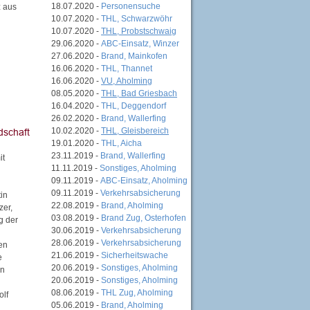
18.07.2020 -
Personensuche
z aus
10.07.2020 -
THL, Schwarzwöhr
10.07.2020 -
THL, Probstschwaig
29.06.2020 -
ABC-Einsatz, Winzer
27.06.2020 -
Brand, Mainkofen
16.06.2020 -
THL, Thannet
16.06.2020 -
VU, Aholming
08.05.2020 -
THL, Bad Griesbach
16.04.2020 -
THL, Deggendorf
26.02.2020 -
Brand, Wallerfing
10.02.2020 -
THL, Gleisbereich
19.01.2020 -
THL, Aicha
23.11.2019 -
Brand, Wallerfing
it
11.11.2019 -
Sonstiges, Aholming
09.11.2019 -
ABC-Einsatz, Aholming
09.11.2019 -
Verkehrsabsicherung
in
22.08.2019 -
Brand, Aholming
zer,
03.08.2019 -
Brand Zug, Osterhofen
g der
30.06.2019 -
Verkehrsabsicherung
28.06.2019 -
Verkehrsabsicherung
en
21.06.2019 -
Sicherheitswache
e
20.06.2019 -
Sonstiges, Aholming
hn
20.06.2019 -
Sonstiges, Aholming
08.06.2019 -
THL Zug, Aholming
olf
05.06.2019 -
Brand, Aholming