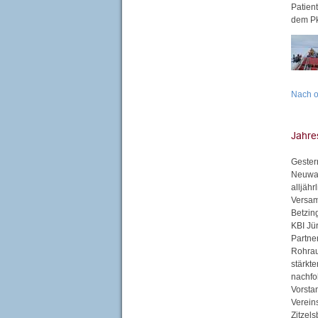
Patien
dem P
Nach 
Gester
Neuwah
alljähr
Versam
Betzin
KBI Jü
Partne
Rohrau
stärkt
nachfo
Vorsta
Verein
Zitzel