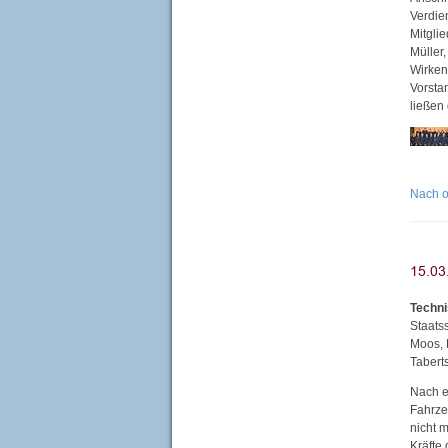
Verdie
Mitgli
Müller
Wirken
Vorsta
ließen
Nach 
Techni
Staats
Moos, 
Tabert
Nach e
Fahrze
nicht 
Kräfte