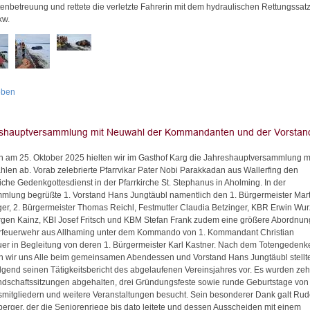
tenbetreuung und rettete die verletzte Fahrerin mit dem hydraulischen Rettungssat
kw.
oben
n am 25. Oktober 2025 hielten wir im Gasthof Karg die Jahreshauptversammlung m
len ab. Vorab zelebrierte Pfarrvikar Pater Nobi Parakkadan aus Wallerfing den
liche Gedenkgottesdienst in der Pfarrkirche St. Stephanus in Aholming. In der
mlung begrüßte 1. Vorstand Hans Jungtäubl namentlich den 1. Bürgermeister Mart
ger, 2. Bürgermeister Thomas Reichl, Festmutter Claudia Betzinger, KBR Erwin Wur
rgen Kainz, KBI Josef Fritsch und KBM Stefan Frank zudem eine größere Abordnun
rfeuerwehr aus Allhaming unter dem Kommando von 1. Kommandant Christian
er in Begleitung von deren 1. Bürgermeister Karl Kastner. Nach dem Totengedenk
en wir uns Alle beim gemeinsamen Abendessen und Vorstand Hans Jungtäubl stellt
lgend seinen Tätigkeitsbericht des abgelaufenen Vereinsjahres vor. Es wurden ze
ndschaftssitzungen abgehalten, drei Gründungsfeste sowie runde Geburtstage von
smitgliedern und weitere Veranstaltungen besucht. Sein besonderer Dank galt Rud
sberger, der die Seniorenriege bis dato leitete und dessen Ausscheiden mit einem