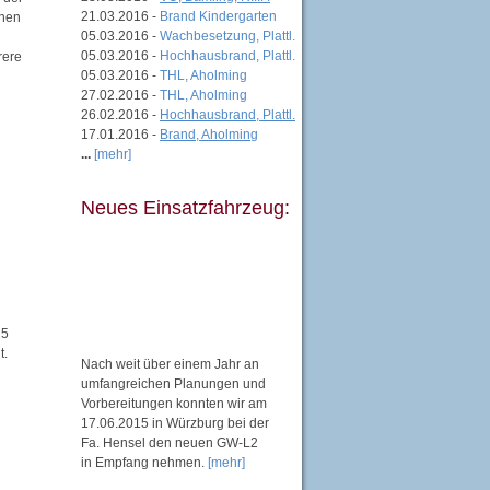
21.03.2016 -
Brand Kindergarten
onen
05.03.2016 -
Wachbesetzung, Plattl.
05.03.2016 -
Hochhausbrand, Plattl.
rere
05.03.2016 -
THL, Aholming
27.02.2016 -
THL, Aholming
26.02.2016 -
Hochhausbrand, Plattl.
17.01.2016 -
Brand, Aholming
...
[mehr]
Neues Einsatzfahrzeug:
25
t.
Nach weit über einem Jahr an
umfangreichen Planungen und
Vorbereitungen konnten wir am
17.06.2015 in Würzburg bei der
Fa. Hensel den neuen GW-L2
in Empfang nehmen.
[mehr]