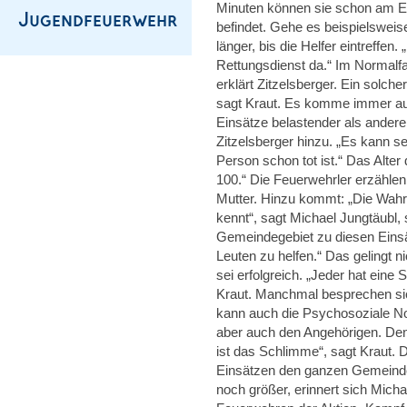
Minuten können sie schon am Ei
befindet. Gehe es beispielswei
länger, bis die Helfer eintreffen
Rettungsdienst da.“ Im Normalfa
erklärt Zitzelsberger. Ein solch
sagt Kraut. Es komme immer auf 
Einsätze belastender als andere.
Zitzelsberger hinzu. „Es kann se
Person schon tot ist.“ Das Alter 
100.“ Die Feuerwehrler erzählen
Mutter. Hinzu kommt: „Die Wahrs
kennt“, sagt Michael Jungtäubl,
Gemeindegebiet zu diesen Einsä
Leuten zu helfen.“ Das gelingt n
sei erfolgreich. „Jeder hat eine 
Kraut. Manchmal besprechen sic
kann auch die Psychosoziale No
aber auch den Angehörigen. Denn
ist das Schlimme“, sagt Kraut. 
Einsätzen den ganzen Gemeindeb
noch größer, erinnert sich Mich