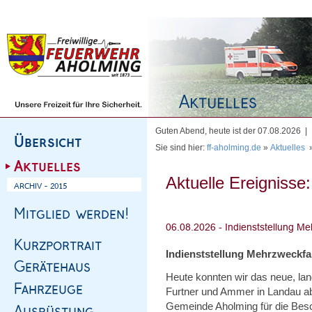
Homepage
|
Sitemap
|
Impressum
|
Kontakt
Guten Abend, heute ist der 07.08.2026 |
Sie sind hier:
ff-aholming.de
»
Aktuelles
Aktuelle Ereignisse:
Indienststellung Mehrzweckf
Heute konnten wir das neue, l
Furtner und Ammer in Landau abh
Gemeinde Aholming für die Bes