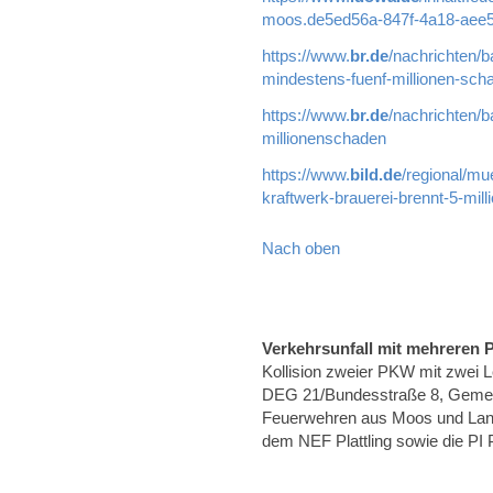
moos.de5ed56a-847f-4a18-aee5
https://www.
br.de
/nachrichten/b
mindestens-fuenf-millionen-sch
https://www.
br.de
/nachrichten/b
millionenschaden
https://www.
bild.de
/regional/mu
kraftwerk-brauerei-brennt-5-mil
Nach oben
Verkehrsunfall mit mehreren
Kollision zweier PKW mit zwei 
DEG 21/Bundesstraße 8, Gemei
Feuerwehren aus Moos und Lan
dem NEF Plattling sowie die PI Pl