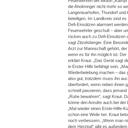
Feuerwehren der Aktion „Kamp
die Aholminger nicht mehr so we
Langenisarhofen, Thundorf und 
beteiligen. Im Landkreis sind e
Defi-Einsätzen alarmiert werden k
Feuerwehrler geschult – aber um
rücken auch zu Defi-Einsätzen 
sagt Zitzelsberger. Eine Besonde
Arzt zur Mannschaft gehört, der
wenn es für ihn möglich ist. Der
erklärt Kraut. „Das Gerät sagt d
in Erster Hilfe befähigt sein. 
Wiederbelebung machen – das geh
also gut, trotzdem muss ihn auc
überfordert, wenn neben ihnen 
schnell passieren, dass jemand n
„Ruhe bewahren“, sagt Kraut. Da
könne den Anrufer auch bei der R
„Mal wieder einen Erste-Hilfe-Ku
schon eine Weile her. Kraut be
noch verbessern. „Wenn man nic
dem Herztod“ gibt es außerdem d