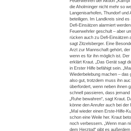
Feuerwehren der Aktion „Kamp
die Aholminger nicht mehr so we
Langenisarhofen, Thundorf und 
beteiligen. Im Landkreis sind e
Defi-Einsätzen alarmiert werden k
Feuerwehrler geschult – aber um
rücken auch zu Defi-Einsätzen 
sagt Zitzelsberger. Eine Besonde
Arzt zur Mannschaft gehört, der
wenn es für ihn möglich ist. Der
erklärt Kraut. „Das Gerät sagt d
in Erster Hilfe befähigt sein. 
Wiederbelebung machen – das geh
also gut, trotzdem muss ihn auc
überfordert, wenn neben ihnen 
schnell passieren, dass jemand n
„Ruhe bewahren“, sagt Kraut. Da
könne den Anrufer auch bei der R
„Mal wieder einen Erste-Hilfe-Ku
schon eine Weile her. Kraut be
noch verbessern. „Wenn man nic
dem Herztod“ gibt es außerdem d