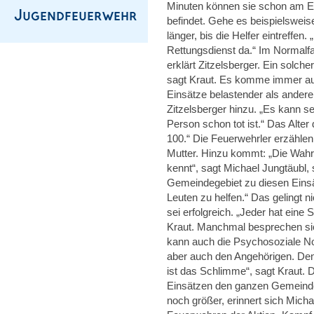
Minuten können sie schon am Ei
befindet. Gehe es beispielswei
länger, bis die Helfer eintreffen
Rettungsdienst da.“ Im Normalfa
erklärt Zitzelsberger. Ein solch
sagt Kraut. Es komme immer auf 
Einsätze belastender als andere.
Zitzelsberger hinzu. „Es kann se
Person schon tot ist.“ Das Alter 
100.“ Die Feuerwehrler erzählen
Mutter. Hinzu kommt: „Die Wahrs
kennt“, sagt Michael Jungtäubl,
Gemeindegebiet zu diesen Einsä
Leuten zu helfen.“ Das gelingt n
sei erfolgreich. „Jeder hat eine 
Kraut. Manchmal besprechen sic
kann auch die Psychosoziale No
aber auch den Angehörigen. Denn
ist das Schlimme“, sagt Kraut. 
Einsätzen den ganzen Gemeindeb
noch größer, erinnert sich Mich