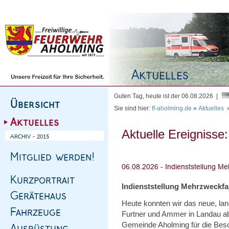
Homepage
|
Sitemap
|
Impressum
|
Kontakt
Guten Tag, heute ist der 06.08.2026 |
Sie sind hier:
ff-aholming.de
»
Aktuelles
Aktuelle Ereignisse:
Indienststellung Mehrzweckf
Heute konnten wir das neue, l
Furtner und Ammer in Landau abh
Gemeinde Aholming für die Bes