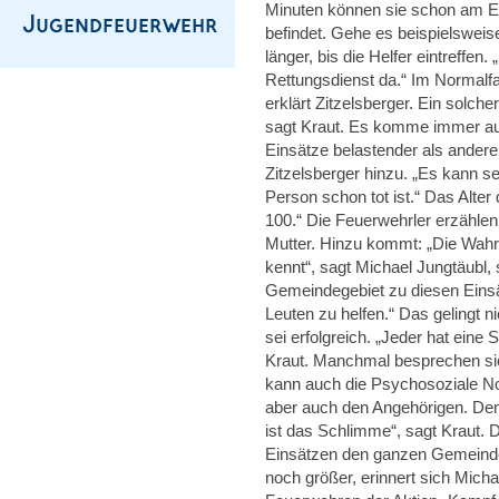
Minuten können sie schon am Ei
befindet. Gehe es beispielswei
länger, bis die Helfer eintreffen
Rettungsdienst da.“ Im Normalfa
erklärt Zitzelsberger. Ein solch
sagt Kraut. Es komme immer auf 
Einsätze belastender als andere.
Zitzelsberger hinzu. „Es kann se
Person schon tot ist.“ Das Alter 
100.“ Die Feuerwehrler erzählen
Mutter. Hinzu kommt: „Die Wahrs
kennt“, sagt Michael Jungtäubl,
Gemeindegebiet zu diesen Einsä
Leuten zu helfen.“ Das gelingt n
sei erfolgreich. „Jeder hat eine 
Kraut. Manchmal besprechen sic
kann auch die Psychosoziale No
aber auch den Angehörigen. Denn
ist das Schlimme“, sagt Kraut. 
Einsätzen den ganzen Gemeindeb
noch größer, erinnert sich Mich