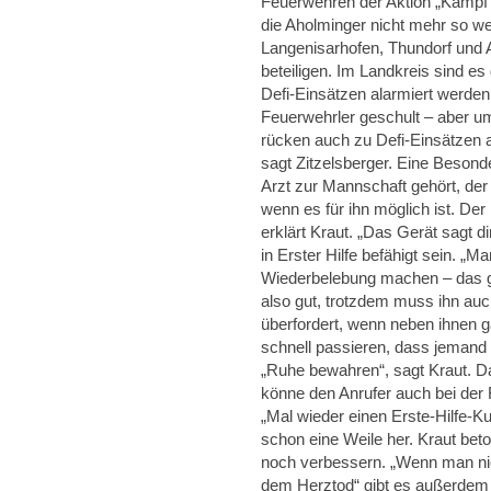
Feuerwehren der Aktion „Kamp
die Aholminger nicht mehr so we
Langenisarhofen, Thundorf und 
beteiligen. Im Landkreis sind e
Defi-Einsätzen alarmiert werden k
Feuerwehrler geschult – aber um
rücken auch zu Defi-Einsätzen 
sagt Zitzelsberger. Eine Besonde
Arzt zur Mannschaft gehört, der
wenn es für ihn möglich ist. Der
erklärt Kraut. „Das Gerät sagt d
in Erster Hilfe befähigt sein. 
Wiederbelebung machen – das geh
also gut, trotzdem muss ihn auc
überfordert, wenn neben ihnen 
schnell passieren, dass jemand n
„Ruhe bewahren“, sagt Kraut. Da
könne den Anrufer auch bei der R
„Mal wieder einen Erste-Hilfe-Ku
schon eine Weile her. Kraut be
noch verbessern. „Wenn man nic
dem Herztod“ gibt es außerdem d