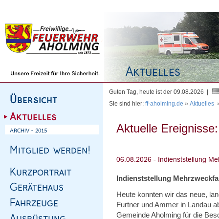
Homepage
|
Sitemap
|
Impressum
|
Kontakt
Guten Tag, heute ist der 09.08.2026 |
Sie sind hier:
ff-aholming.de
»
Aktuelles
Aktuelle Ereignisse:
Indienststellung Mehrzweckf
Heute konnten wir das neue, l
Furtner und Ammer in Landau abh
Gemeinde Aholming für die Bes