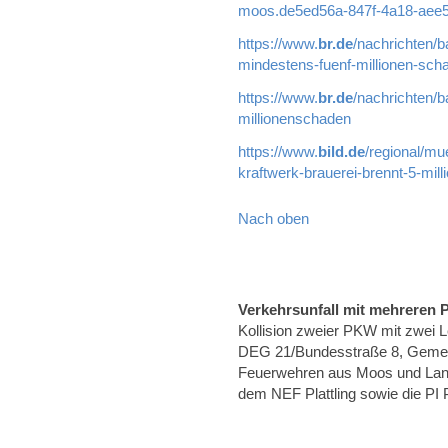
moos.de5ed56a-847f-4a18-aee5
https://www.
br.de
/nachrichten/b
mindestens-fuenf-millionen-sch
https://www.
br.de
/nachrichten/b
millionenschaden
https://www.
bild.de
/regional/mu
kraftwerk-brauerei-brennt-5-mil
Nach oben
Verkehrsunfall mit mehreren
Kollision zweier PKW mit zwei 
DEG 21/Bundesstraße 8, Gemei
Feuerwehren aus Moos und Lan
dem NEF Plattling sowie die PI Pl