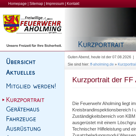
Homepage
|
Sitemap
|
Impressum
|
Kontakt
Guten Abend, heute ist der 07.08.2026 |
Sie sind hier:
ff-aholming.de
»
Kurzportrai
Kurzportrait der FF
Die Feuerwehr Aholming liegt i
Kreisbrandinspektionsbereich I u
Zuständigkeitsbereich von KBM S
ausgerüstet mit einem Löschgr
Technischer Hilfeleistung und 
Zusatzbeladungsmodul Wasserve