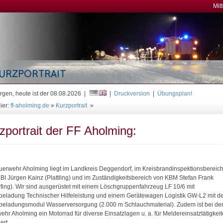
Mit
gen, heute ist der 08.08.2026 |
|
Druckversion
|
Übungsplan!
ier:
ff-aholming.de
»
Kurzportrait
»
zportrait der FF Aholming:
uerwehr Aholming liegt im Landkreis Deggendorf, im Kreisbrandinspektionsbereich
KBI Jürgen Kainz (Plattling) und im Zuständigkeitsbereich von KBM Stefan Frank
rfing). Wir sind ausgerüstet mit einem Löschgruppenfahrzeug LF 10/6 mit
beladung Technischer Hilfeleistung und einem Gerätewagen Logistik GW-L2 mit 
beladungsmodul Wasserversorgung (2.000 m Schlauchmaterial). Zudem ist bei de
ehr Aholming ein Motorrad für diverse Einsatzlagen u. a. für Meldereinsatztätigkei
ert.