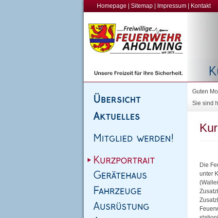
Homepage
|
Sitemap
|
Impressum
|
Kontakt
Guten Mor
Sie sind h
Kur
Die Fe
unter 
(Walle
Zusatz
Zusatz
Feuerw
stationi