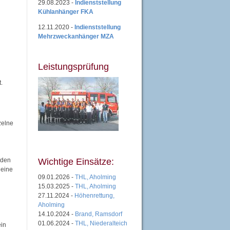
29.08.2023 -
Indienststellung
Kühlanhänger FKA
12.11.2020 -
Indienststellung
Mehrzweckanhänger MZA
Leistungsprüfung
.
zelne
nden
Wichtige Einsätze:
 eine
09.01.2026 -
THL, Aholming
15.03.2025 -
THL, Aholming
27.11.2024 -
Höhenrettung,
Aholming
14.10.2024 -
Brand, Ramsdorf
01.06.2024 -
THL, Niederalteich
ein