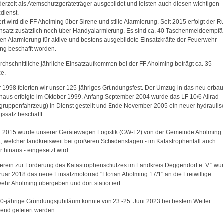
l derzeit als Atemschutzgeräteträger ausgebildet und leisten auch diesen wichtigen
dienst.
rt wird die FF Aholming über Sirene und stille Alarmierung. Seit 2015 erfolgt der R
nsatz zusätzlich noch über Handyalarmierung. Es sind ca. 40 Taschenmeldeempf
illen Alarmierung für aktive und bestens ausgebildete Einsatzkräfte der Feuerwehr
ng beschafft worden.
rchschnittliche jährliche Einsatzaufkommen bei der FF Aholming beträgt ca. 35
ze.
r 1998 feierten wir unser 125-jähriges Gründungsfest. Der Umzug in das neu erbau
haus erfolgte im Oktober 1999. Anfang September 2004 wurde das LF 10/6 Allrad
gruppenfahrzeug) in Dienst gestellt und Ende November 2005 ein neuer hydraulis
gssatz beschafft.
r 2015 wurde unserer Gerätewagen Logistik (GW-L2) von der Gemeinde Aholming
t, welcher landkreisweit bei größeren Schadenslagen - im Katastrophenfall auch
 hinaus - eingesetzt wird.
erein zur Förderung des Katastrophenschutzes im Landkreis Deggendorf e. V." wu
ruar 2018 das neue Einsatzmotorrad "Florian Aholming 17/1" an die Freiwillige
ehr Aholming übergeben und dort stationiert.
0-jährige Gründungsjubiläum konnte von 23.-25. Juni 2023 bei bestem Wetter
end gefeiert werden.