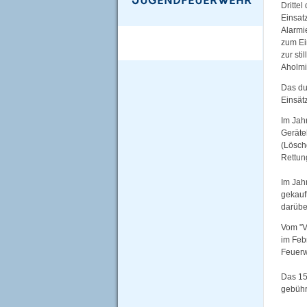
Dritte
Einsatz
Alarmie
zum Ei
zur st
Aholmi
Das du
Einsät
Im Jah
Geräte
(Lösch
Rettun
Im Jah
gekauf
darüber
Vom "V
im Feb
Feuerw
Das 15
gebühr