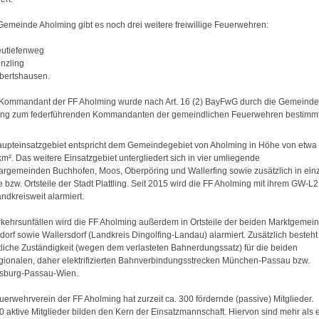
 Gemeinde Aholming gibt es noch drei weitere freiwillige Feuerwehren:
eutiefenweg
enzling
abertshausen.
 Kommandant der FF Aholming wurde nach Art. 16 (2) BayFwG durch die Gemeinde
ng zum federführenden Kommandanten der gemeindlichen Feuerwehren bestimmt
upteinsatzgebiet entspricht dem Gemeindegebiet von Aholming in Höhe von etwa
km². Das weitere Einsatzgebiet untergliedert sich in vier umliegende
rgemeinden Buchhofen, Moos, Oberpöring und Wallerfing sowie zusätzlich in ein
 bzw. Ortsteile der Stadt Plattling. Seit 2015 wird die FF Aholming mit ihrem GW-L2
ndkreisweit alarmiert.
rkehrsunfällen wird die FF Aholming außerdem in Ortsteile der beiden Marktgemei
dorf sowie Wallersdorf (Landkreis Dingolfing-Landau) alarmiert. Zusätzlich besteht
tliche Zuständigkeit (wegen dem verlasteten Bahnerdungssatz) für die beiden
gionalen, daher elektrifizierten Bahnverbindungsstrecken München-Passau bzw.
sburg-Passau-Wien.
uerwehrverein der FF Aholming hat zurzeit ca. 300 fördernde (passive) Mitglieder.
0 aktive Mitglieder bilden den Kern der Einsatzmannschaft. Hiervon sind mehr als 