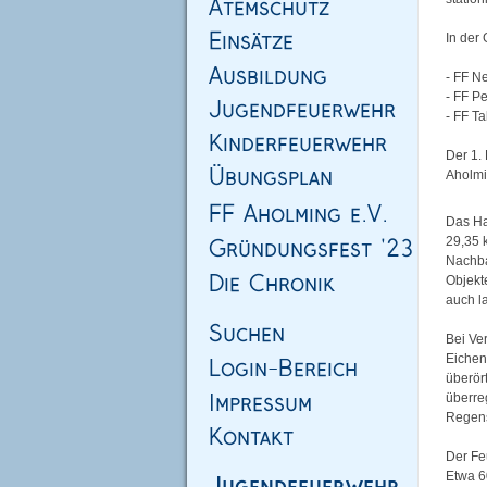
In der
- FF N
- FF P
- FF T
Der 1.
Aholmi
Das Ha
29,35 
Nachba
Objekte
auch la
Bei Ve
Eichen
überör
überre
Regen
Der Fe
Etwa 6