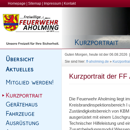
Homepage
|
Sitemap
|
Impressum
|
Kontakt
Guten Morgen, heute ist der 06.08.2026
Sie sind hier:
ff-aholming.de
»
Kurzportrai
Kurzportrait der FF
Die Feuerwehr Aholming liegt i
Kreisbrandinspektionsbereich I u
Zuständigkeitsbereich von KBM S
ausgerüstet mit einem Löschgr
Technischer Hilfeleistung und 
Zusatzbeladungsmodul Wasserve