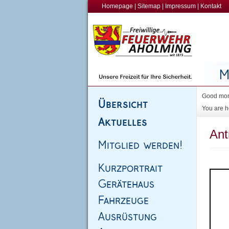
Homepage
|
Sitemap
|
Impressum
|
Kontakt
Good morn
You are h
Ant