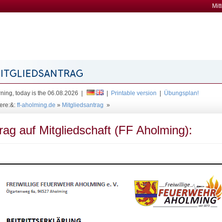
Mit
ing, today is the 06.08.2026 |
|
Printable version
|
Übungsplan!
ere:&:
ff-aholming.de
»
Mitgliedsantrag
»
rag auf Mitgliedschaft (FF Aholming):