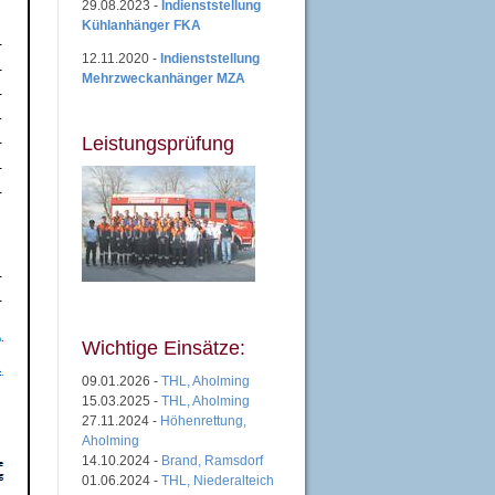
29.08.2023 -
Indienststellung
Kühlanhänger FKA
12.11.2020 -
Indienststellung
Mehrzweckanhänger MZA
Leistungsprüfung
Wichtige Einsätze:
09.01.2026 -
THL, Aholming
15.03.2025 -
THL, Aholming
27.11.2024 -
Höhenrettung,
Aholming
14.10.2024 -
Brand, Ramsdorf
01.06.2024 -
THL, Niederalteich