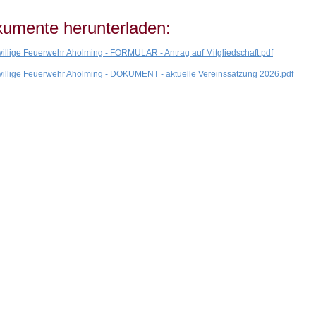
umente herunterladen:
willige Feuerwehr Aholming - FORMULAR - Antrag auf Mitgliedschaft.pdf
willige Feuerwehr Aholming - DOKUMENT - aktuelle Vereinssatzung 2026.pdf