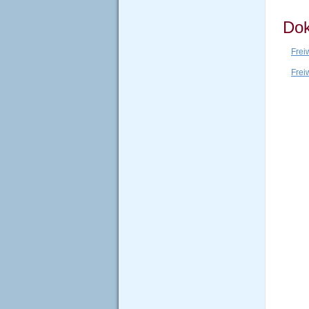
Dok
Frei
Frei